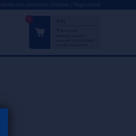
állítási cím választása
|
Belépés
|
Regisztráció
0
0 Ft
0
(Garai pont)
Minimális rendelési
pontérték 120, INGYENES
szállítás 0 pont felett.