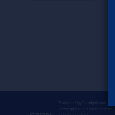
Telefonos Ügyfélszolgálatunk
készséggel áll a rendelkezésésre,
hétfőtől – péntekig