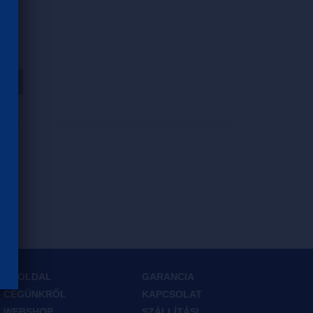
HOZ
FŐOLDAL
GARANCIA
CÉGÜNKRŐL
KAPCSOLAT
WEBSHOP
SZÁLLÍTÁSI