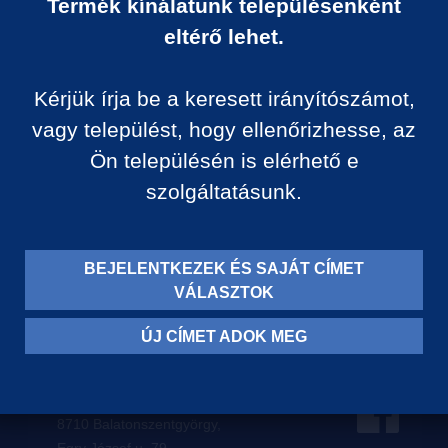
Termék kínálatunk településenként
Ár:
eltérő lehet.
0 Ft/darab
Kérjük írja be a keresett irányítószámot,
VISSZA A KATEGÓRIÁ
vagy települést, hogy ellenőrizhesse, az
Ön településén is elérhető e
szolgáltatásunk.
Termék leírása:
BEJELENTKEZEK ÉS SAJÁT CÍMET
VÁLASZTOK
ÚJ CÍMET ADOK MEG
Levelezési címünk:
8710 Balatonszentgyörgy,
Egry József u. 79.