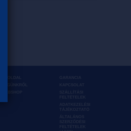
FŐOLDAL
GARANCIA
CÉGÜNKRŐL
KAPCSOLAT
WEBSHOP
SZÁLLÍTÁSI
FELTÉTELEK
ADATKEZELÉSI
TÁJÉKOZTATÓ
ÁLTALÁNOS
SZERZŐDÉSI
FELTÉTELEK