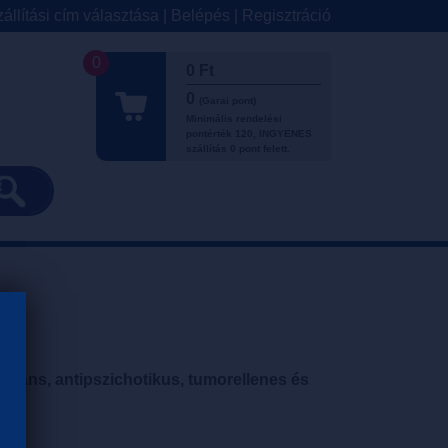
állítási cím választása
|
Belépés
|
Regisztráció
0
0 Ft
0
(Garai pont)
Minimális rendelési
pontérték 120, INGYENES
szállítás 0 pont felett.
sszáns, antipszichotikus, tumorellenes és