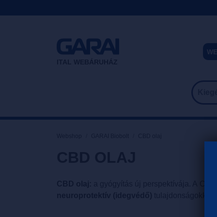
WE
ITAL WEBÁRUHÁZ
Webshop
GARAI Biobolt
CBD olaj
CBD OLAJ
CBD olaj:
a gyógyítás új perspektívája. A CB
neuroprotektív (idegvédő)
tulajdonságokkal 