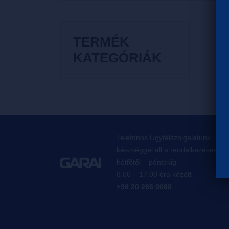
TERMÉK
KATEGÓRIÁK
Telefonos Ügyfélszolgálatunk
készséggel áll a rendelkezésésre,
hétfőtől – péntekig
8.00 – 17.00 óra között
+36 20 266 0080