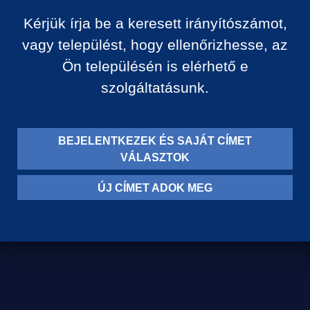
Kérjük írja be a keresett irányítószámot,
vagy települést, hogy ellenőrizhesse, az
Ön településén is elérhető e
szolgáltatásunk.
BEJELENTKEZEK ÉS SAJÁT CÍMET
VÁLASZTOK
Levelezési címünk:
ÚJ CÍMET ADOK MEG
8710 Balatonszentgyörgy,
Egry József u. 79.
vevoszolgalat@garaipiviz.hu