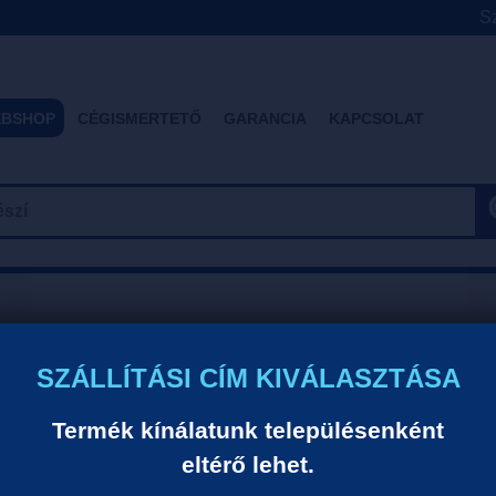
Sz
BSHOP
CÉGISMERTETŐ
GARANCIA
KAPCSOLAT
SZÁLLÍTÁSI CÍM KIVÁLASZTÁSA
D
erős antioxidáns, gyulladásgátló, rohamellenes, antidepre
Termék kínálatunk településenként
rendelkezhet.
eltérő lehet.