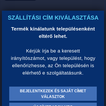
Ár:
SZÁLLÍTÁSI CÍM KIVÁLASZTÁSA
0 Ft/darab
Termék kínálatunk településenként
eltérő lehet.
VISSZA A KATEGÓRIÁHOZ
Kérjük írja be a keresett
irányítószámot, vagy települést, hogy
Termék leírása:
ellenőrizhesse, az Ön településén is
elérhető e szolgáltatásunk.
BEJELENTKEZEK ÉS SAJÁT CÍMET
TERMÉK KATEGÓRIÁK
VÁLASZTOK