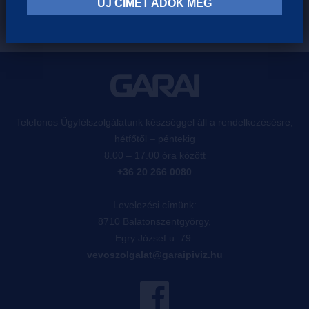
ÚJ CÍMET ADOK MEG
Telefonos Ügyfélszolgálatunk készséggel áll a rendelkezésésre,
hétfőtől – péntekig
8.00 – 17.00 óra között
+36 20 266 0080
Levelezési címünk:
8710 Balatonszentgyörgy,
Egry József u. 79.
vevoszolgalat@garaipiviz.hu