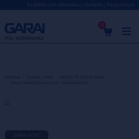
Szállítási cím választása
|
Belépés
|
Regisztráció
0
M
ITAL WEBÁRUHÁZ
Webshop
Szörpök, Üdítők
ABSOLUTE LIVE termékek
Smart Vitamin Balance-Cink - Gránátalma 0.6L
GARAI PONT