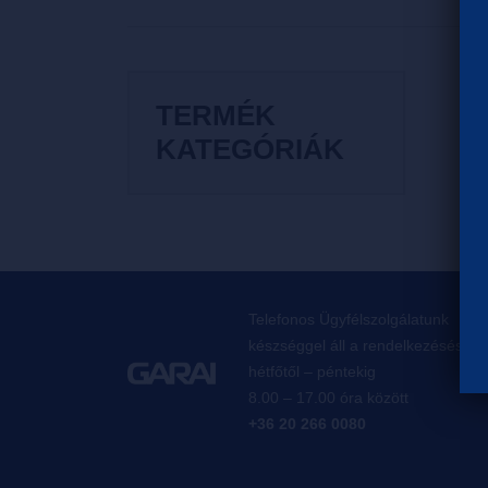
TERMÉK
KATEGÓRIÁK
Telefonos Ügyfélszolgálatunk
készséggel áll a rendelkezésésre,
hétfőtől – péntekig
8.00 – 17.00 óra között
+36 20 266 0080