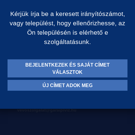
Kérjük írja be a keresett irányítószámot,
vagy települést, hogy ellenőrizhesse, az
Ön településén is elérhető e
szolgáltatásunk.
BEJELENTKEZEK ÉS SAJÁT CÍMET
VÁLASZTOK
ÚJ CÍMET ADOK MEG
Levelezési címünk:
8710 Balatonszentgyörgy,
Egry József u. 79.
vevoszolgalat@garaipiviz.hu