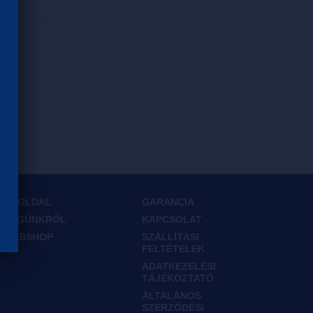
FŐOLDAL
GARANCIA
CÉGÜNKRŐL
KAPCSOLAT
WEBSHOP
SZÁLLÍTÁSI
FELTÉTELEK
ADATKEZELÉSI
TÁJÉKOZTATÓ
ÁLTALÁNOS
SZERZŐDÉSI