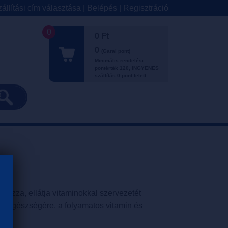
állítási cím választása
|
Belépés
|
Regisztráció
0
0 Ft
0
(Garai pont)
Minimális rendelési
pontérték 120, INGYENES
szállítás 0 pont felett.
 hozza, ellátja vitaminokkal szervezetét
el egészségére, a folyamatos vitamin és