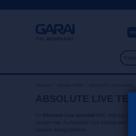
WE
ITAL WEBÁRUHÁZ
Webshop
Szörpök, Üdítők
ABSOLUTE LIVE termékek
ABSOLUTE LIVE TE
Az
Absolute Live sportital
több, mint egy piac
minden nap. Az Absolute Live italokat nem csa
ásványi anyag pótlásra.