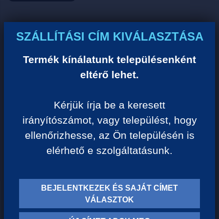
Ár:
SZÁLLÍTÁSI CÍM KIVÁLASZTÁSA
0 Ft/darab
Termék kínálatunk településenként
eltérő lehet.
VISSZA A KATEGÓRIÁHOZ
Kérjük írja be a keresett
irányítószámot, vagy települést, hogy
Termék leírása:
ellenőrizhesse, az Ön településén is
elérhető e szolgáltatásunk.
BEJELENTKEZEK ÉS SAJÁT CÍMET
TERMÉK KATEGÓRIÁK
VÁLASZTOK