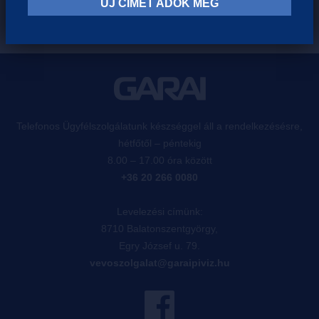
ÚJ CÍMET ADOK MEG
Telefonos Ügyfélszolgálatunk készséggel áll a rendelkezésésre,
hétfőtől – péntekig
8.00 – 17.00 óra között
+36 20 266 0080
Levelezési címünk:
8710 Balatonszentgyörgy,
Egry József u. 79.
vevoszolgalat@garaipiviz.hu