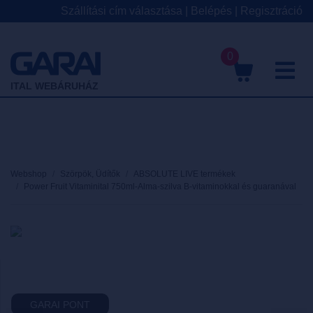
Szállítási cím választása
|
Belépés
|
Regisztráció
0
M
ITAL WEBÁRUHÁZ
Webshop
Szörpök, Üdítők
ABSOLUTE LIVE termékek
Power Fruit Vitaminital 750ml-Alma-szilva B-vitaminokkal és guaranával
GARAI PONT