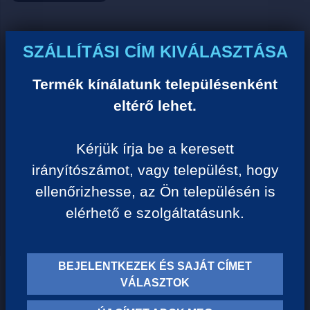
Ár:
SZÁLLÍTÁSI CÍM KIVÁLASZTÁSA
0 Ft/darab
Termék kínálatunk településenként
eltérő lehet.
VISSZA A KATEGÓRIÁHOZ
Kérjük írja be a keresett
irányítószámot, vagy települést, hogy
Termék leírása:
ellenőrizhesse, az Ön településén is
elérhető e szolgáltatásunk.
BEJELENTKEZEK ÉS SAJÁT CÍMET
TERMÉK KATEGÓRIÁK
VÁLASZTOK