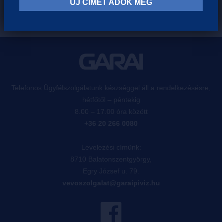
ÚJ CÍMET ADOK MEG
Telefonos Ügyfélszolgálatunk készséggel áll a rendelkezésésre,
hétfőtől – péntekig
8.00 – 17.00 óra között
+36 20 266 0080
Levelezési címünk:
8710 Balatonszentgyörgy,
Egry József u. 79.
vevoszolgalat@garaipiviz.hu