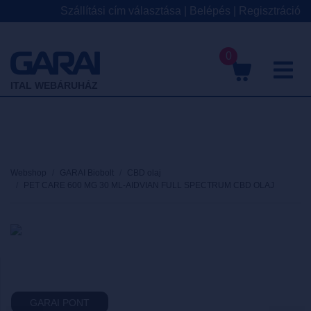
Szállítási cím választása
|
Belépés
|
Regisztráció
0
M
ITAL WEBÁRUHÁZ
Webshop
GARAI Biobolt
CBD olaj
PET CARE 600 MG 30 ML-AIDVIAN FULL SPECTRUM CBD OLAJ
GARAI PONT