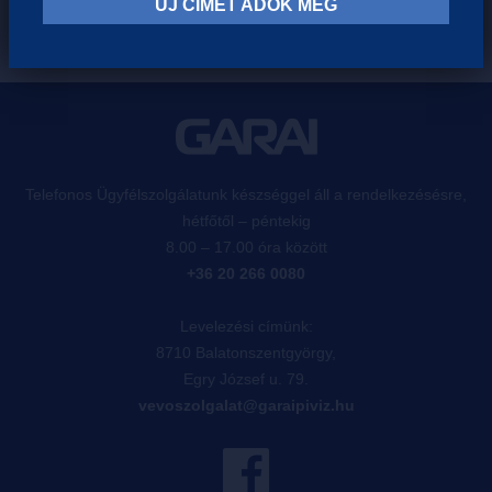
ÚJ CÍMET ADOK MEG
Telefonos Ügyfélszolgálatunk készséggel áll a rendelkezésésre,
hétfőtől – péntekig
8.00 – 17.00 óra között
+36 20 266 0080
Levelezési címünk:
8710 Balatonszentgyörgy,
Egry József u. 79.
vevoszolgalat@garaipiviz.hu