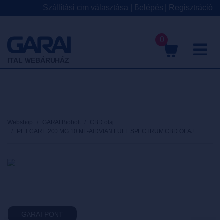
Szállítási cím választása
|
Belépés
|
Regisztráció
0
M
ITAL WEBÁRUHÁZ
Webshop
GARAI Biobolt
CBD olaj
PET CARE 200 MG 10 ML-AIDVIAN FULL SPECTRUM CBD OLAJ
GARAI PONT