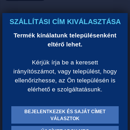
Ár:
SZÁLLÍTÁSI CÍM KIVÁLASZTÁSA
0 Ft/darab
Termék kínálatunk településenként
eltérő lehet.
VISSZA A KATEGÓRIÁHOZ
Kérjük írja be a keresett
irányítószámot, vagy települést, hogy
Termék leírása:
ellenőrizhesse, az Ön településén is
elérhető e szolgáltatásunk.
BEJELENTKEZEK ÉS SAJÁT CÍMET
TERMÉK KATEGÓRIÁK
VÁLASZTOK