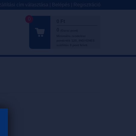
állítási cím választása
|
Belépés
|
Regisztráció
0
0 Ft
0
(Garai pont)
Minimális rendelési
pontérték 120, INGYENES
szállítás 0 pont felett.