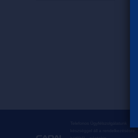
Telefonos Ügyfélszolgálatunk
készséggel áll a rendelkezésésre,
hétfőtől – péntekig