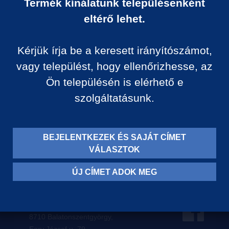
Termék kínálatunk településenként
Ár:
eltérő lehet.
0 Ft/darab
Kérjük írja be a keresett irányítószámot,
VISSZA A KATEGÓRIÁ
vagy települést, hogy ellenőrizhesse, az
Ön településén is elérhető e
szolgáltatásunk.
Termék leírása:
BEJELENTKEZEK ÉS SAJÁT CÍMET
VÁLASZTOK
ÚJ CÍMET ADOK MEG
Levelezési címünk:
8710 Balatonszentgyörgy,
Egry József u. 79.