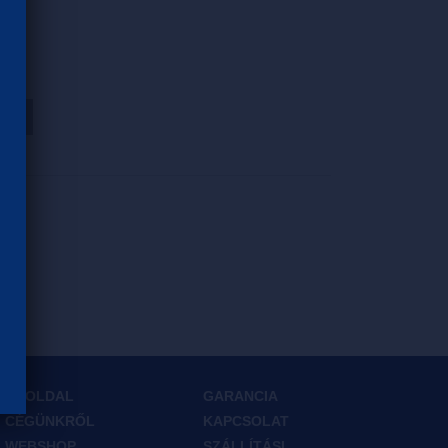
HOZ
FŐOLDAL
GARANCIA
CÉGÜNKRŐL
KAPCSOLAT
WEBSHOP
SZÁLLÍTÁSI