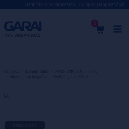
Szállítási cím választása
|
Belépés
|
Regisztráció
0
M
ITAL WEBÁRUHÁZ
Webshop
Szörpök, Üdítők
ABSOLUTE LIVE termékek
Absolute Live Mega Amino Mix-Eper-guava 900ml
GARAI PONT