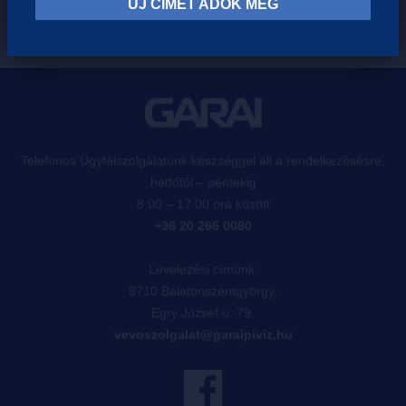
ÚJ CÍMET ADOK MEG
Telefonos Ügyfélszolgálatunk készséggel áll a rendelkezésésre,
hétfőtől – péntekig
8.00 – 17.00 óra között
+36 20 266 0080
Levelezési címünk:
8710 Balatonszentgyörgy,
Egry József u. 79.
vevoszolgalat@garaipiviz.hu