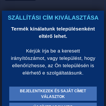
Ár:
SZÁLLÍTÁSI CÍM KIVÁLASZTÁSA
0 Ft/darab
Termék kínálatunk településenként
eltérő lehet.
VISSZA A KATEGÓRIÁHOZ
Kérjük írja be a keresett
irányítószámot, vagy települést, hogy
Termék leírása:
ellenőrizhesse, az Ön településén is
elérhető e szolgáltatásunk.
BEJELENTKEZEK ÉS SAJÁT CÍMET
TERMÉK KATEGÓRIÁK
VÁLASZTOK