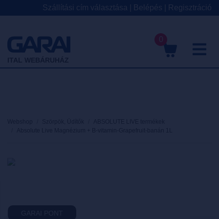
Szállítási cím választása
|
Belépés
|
Regisztráció
0
M
ITAL WEBÁRUHÁZ
Webshop
Szörpök, Üdítők
ABSOLUTE LIVE termékek
Absolute Live Magnézium + B-vitamin-Grapefruit-banán 1L
GARAI PONT