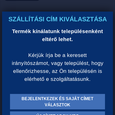
Ár:
SZÁLLÍTÁSI CÍM KIVÁLASZTÁSA
0 Ft/darab
Termék kínálatunk településenként
eltérő lehet.
VISSZA A KATEGÓRIÁHOZ
Kérjük írja be a keresett
irányítószámot, vagy települést, hogy
Termék leírása:
ellenőrizhesse, az Ön településén is
elérhető e szolgáltatásunk.
BEJELENTKEZEK ÉS SAJÁT CÍMET
TERMÉK KATEGÓRIÁK
VÁLASZTOK