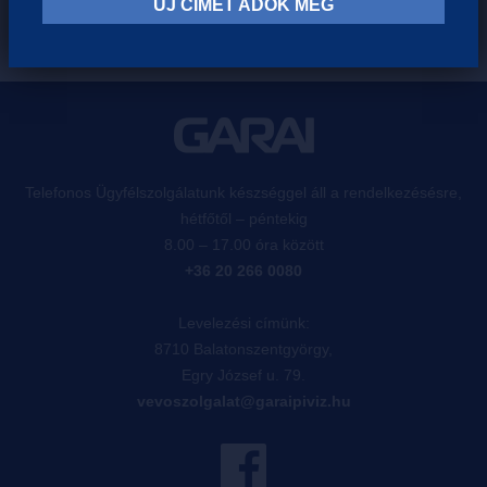
ÚJ CÍMET ADOK MEG
Telefonos Ügyfélszolgálatunk készséggel áll a rendelkezésésre,
hétfőtől – péntekig
8.00 – 17.00 óra között
+36 20 266 0080
Levelezési címünk:
8710 Balatonszentgyörgy,
Egry József u. 79.
vevoszolgalat@garaipiviz.hu