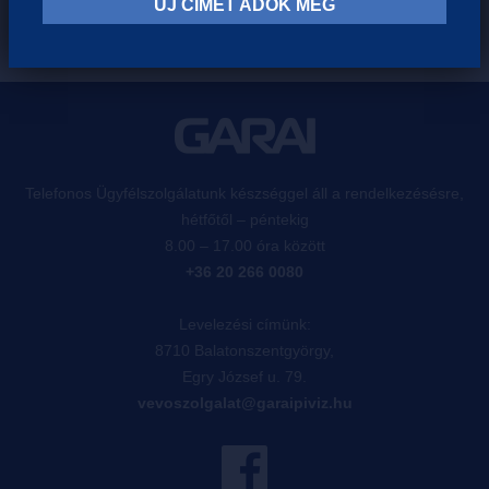
ÚJ CÍMET ADOK MEG
Telefonos Ügyfélszolgálatunk készséggel áll a rendelkezésésre,
hétfőtől – péntekig
8.00 – 17.00 óra között
+36 20 266 0080
Levelezési címünk:
8710 Balatonszentgyörgy,
Egry József u. 79.
vevoszolgalat@garaipiviz.hu