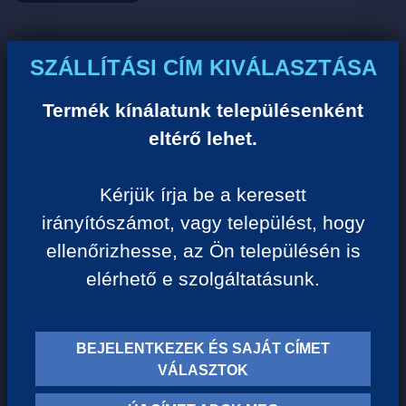
Ár:
SZÁLLÍTÁSI CÍM KIVÁLASZTÁSA
0 Ft/darab
Termék kínálatunk településenként
eltérő lehet.
VISSZA A KATEGÓRIÁHOZ
Kérjük írja be a keresett
irányítószámot, vagy települést, hogy
Termék leírása:
ellenőrizhesse, az Ön településén is
elérhető e szolgáltatásunk.
BEJELENTKEZEK ÉS SAJÁT CÍMET
TERMÉK KATEGÓRIÁK
VÁLASZTOK