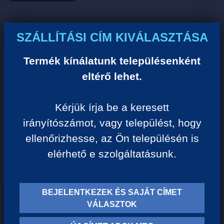
Ár:
SZÁLLÍTÁSI CÍM KIVÁLASZTÁSA
0 Ft/darab
Termék kínálatunk településenként
eltérő lehet.
VISSZA A KATEGÓRIÁHOZ
Kérjük írja be a keresett
irányítószámot, vagy települést, hogy
Termék leírása:
ellenőrizhesse, az Ön településén is
elérhető e szolgáltatásunk.
BEJELENTKEZEK ÉS SAJÁT CÍMET
TERMÉK KATEGÓRIÁK
VÁLASZTOK