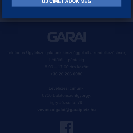
ÚJ CÍMET ADOK MEG
Telefonos Ügyfélszolgálatunk készséggel áll a rendelkezésésre,
hétfőtől – péntekig
8.00 – 17.00 óra között
+36 20 266 0080
Levelezési címünk:
8710 Balatonszentgyörgy,
Egry József u. 79.
vevoszolgalat@garaipiviz.hu