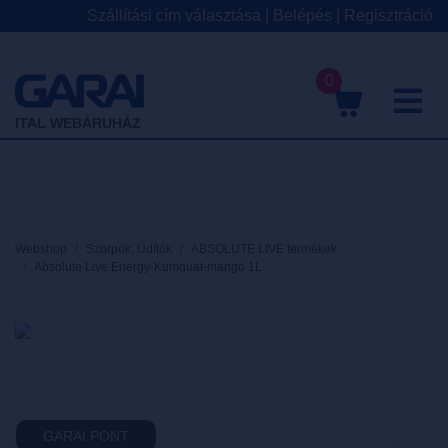
Szállítási cím választása
|
Belépés
|
Regisztráció
0
M
ITAL WEBÁRUHÁZ
Webshop
Szörpök, Üdítők
ABSOLUTE LIVE termékek
Absolute Live Energy-Kumquat-mangó 1L
GARAI PONT