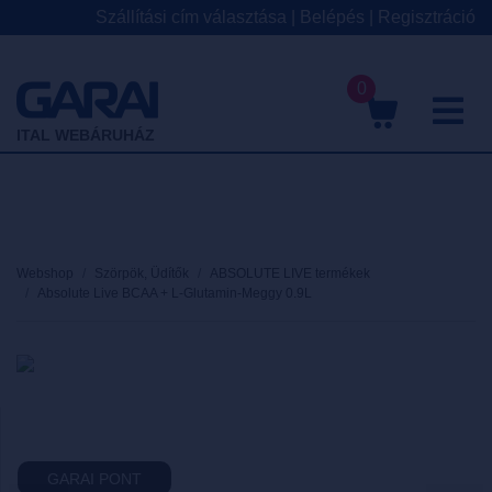
Szállítási cím választása
|
Belépés
|
Regisztráció
0
M
ITAL WEBÁRUHÁZ
Webshop
Szörpök, Üdítők
ABSOLUTE LIVE termékek
Absolute Live BCAA + L-Glutamin-Meggy 0.9L
GARAI PONT