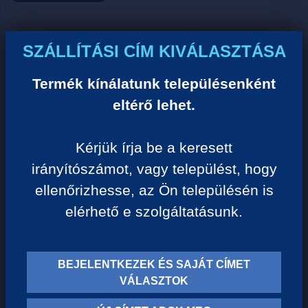
Ár:
SZÁLLÍTÁSI CÍM KIVÁLASZTÁSA
0 Ft/darab
Termék kínálatunk településenként
eltérő lehet.
VISSZA A KATEGÓRIÁHOZ
Kérjük írja be a keresett
irányítószámot, vagy települést, hogy
Termék leírása:
ellenőrizhesse, az Ön településén is
elérhető e szolgáltatásunk.
BEJELENTKEZEK ÉS SAJÁT CÍMET
TERMÉK KATEGÓRIÁK
VÁLASZTOK