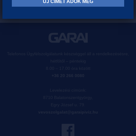
ÚJ CÍMET ADOK MEG
Telefonos Ügyfélszolgálatunk készséggel áll a rendelkezésésre,
hétfőtől – péntekig
8.00 – 17.00 óra között
+36 20 266 0080
Levelezési címünk:
8710 Balatonszentgyörgy,
Egry József u. 79.
vevoszolgalat@garaipiviz.hu