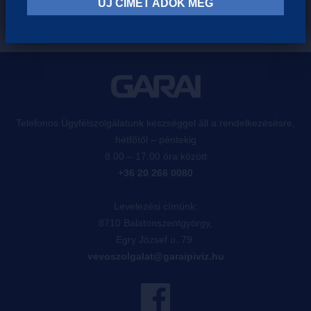
ÚJ CÍMET ADOK MEG
Telefonos Ügyfélszolgálatunk készséggel áll a rendelkezésésre,
hétfőtől – péntekig
8.00 – 17.00 óra között
+36 20 266 0080
Levelezési címünk:
8710 Balatonszentgyörgy,
Egry József u. 79.
vevoszolgalat@garaipiviz.hu