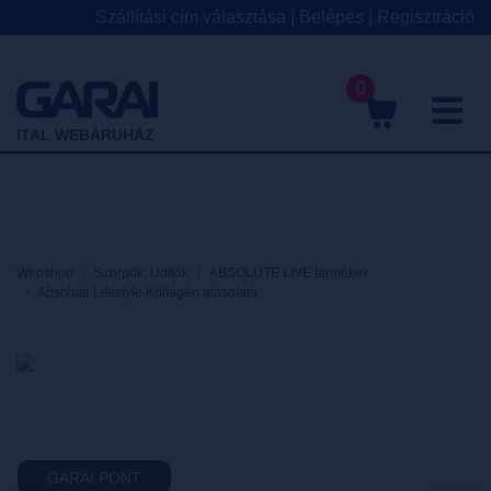
Szállítási cím választása
|
Belépés
|
Regisztráció
0
M
ITAL WEBÁRUHÁZ
Webshop
Szörpök, Üdítők
ABSOLUTE LIVE termékek
Absolute Lifestyle Kollagén másolata
GARAI PONT