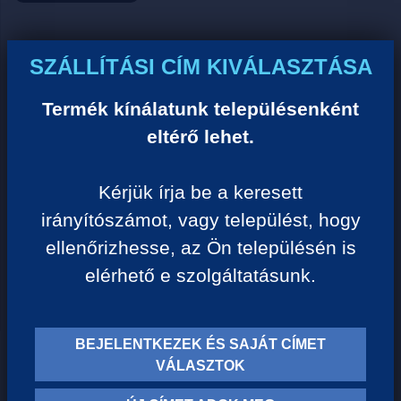
Ár:
SZÁLLÍTÁSI CÍM KIVÁLASZTÁSA
0 Ft/darab
Termék kínálatunk településenként
eltérő lehet.
VISSZA A KATEGÓRIÁHOZ
Kérjük írja be a keresett
irányítószámot, vagy települést, hogy
Termék leírása:
ellenőrizhesse, az Ön településén is
elérhető e szolgáltatásunk.
BEJELENTKEZEK ÉS SAJÁT CÍMET
TERMÉK KATEGÓRIÁK
VÁLASZTOK