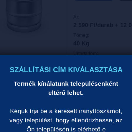
Ár:
2 590 Ft/darab + 12 0
Tömeg:
40 Kg
Űrtartarlom:
40 Liter
SZÁLLÍTÁSI CÍM KIVÁLASZTÁSA
Egységár:
65 Ft/liter
Termék kínálatunk településenként
eltérő lehet.
VISSZA A KATEGÓRIÁ
Kérjük írja be a keresett irányítószámot,
vagy települést, hogy ellenőrizhesse, az
Termék leírása:
Ön településén is elérhető e