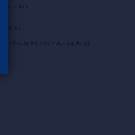
álló hordóban.
ramm/liter
 cserélünk, ha tőlünk nem olyat kap, kérjük