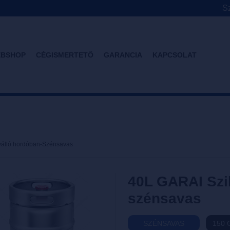
Sz
BSHOP
CÉGISMERTETŐ
GARANCIA
KAPCSOLAT
válló hordóban-Szénsavas
40L GARAI Szi
szénsavas
SZÉNSAVAS
150 