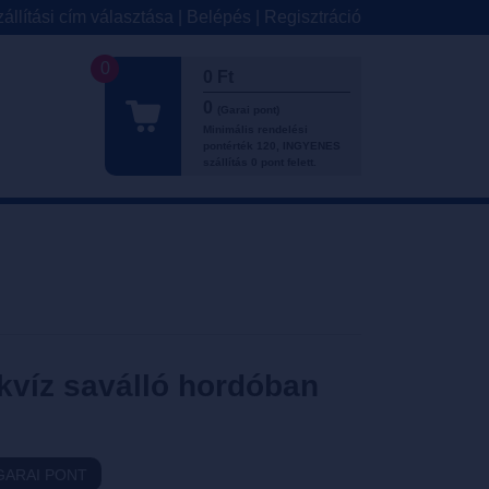
állítási cím választása
|
Belépés
|
Regisztráció
0
0 Ft
0
(Garai pont)
Minimális rendelési
pontérték 120, INGYENES
szállítás 0 pont felett.
kvíz saválló hordóban
GARAI PONT