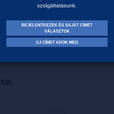
szolgáltatásunk.
40 Liter GARAI Szikvíz, sav
Ásványi anyag tartalom:
Kálcium: 88,5 mg/l
Szénsavtartalom: min. 7.2 g
BEJELENTKEZEK ÉS SAJÁT CÍMET
Magnézium: 42,4 mg/l
VÁLASZTOK
Csak ép és tiszta flakonokat
jelezze és ne vegye át!
ÚJ CÍMET ADOK MEG
INK