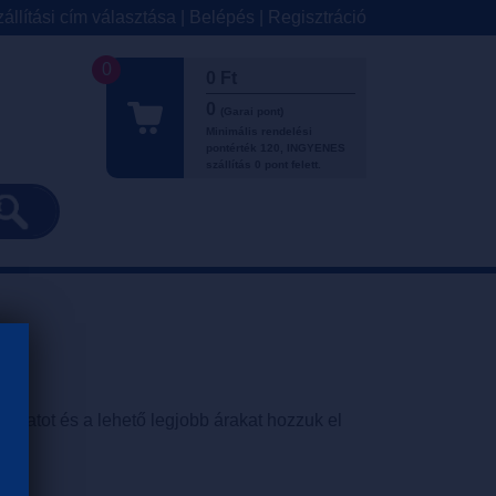
állítási cím választása
|
Belépés
|
Regisztráció
0
0 Ft
0
(Garai pont)
Minimális rendelési
pontérték 120, INGYENES
szállítás 0 pont felett.
nálatot és a lehető legjobb árakat hozzuk el