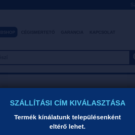
Sz
BSHOP
CÉGISMERTETŐ
GARANCIA
KAPCSOLAT
SZÁLLÍTÁSI CÍM KIVÁLASZTÁSA
a lakosság ingyenes házhozszállítójaként a legszélesebb termékkí
Termék kínálatunk településenként
eltérő lehet.