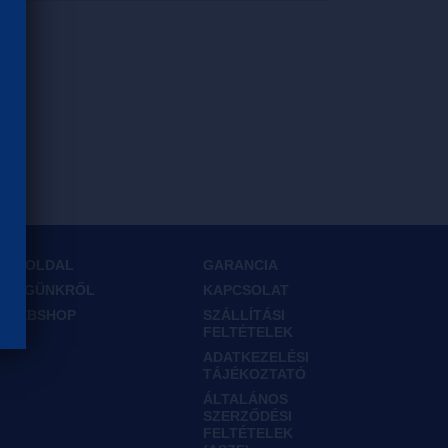
FŐOLDAL
GARANCIA
CÉGÜNKRŐL
KAPCSOLAT
WEBSHOP
SZÁLLÍTÁSI
FELTÉTELEK
ADATKEZELÉSI
TÁJÉKOZTATÓ
ÁLTALÁNOS
SZERZŐDÉSI
FELTÉTELEK