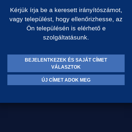
Kérjük írja be a keresett irányítószámot,
vagy települést, hogy ellenőrizhesse, az
Ön településén is elérhető e
szolgáltatásunk.
BEJELENTKEZEK ÉS SAJÁT CÍMET
VÁLASZTOK
Levelezési címünk:
ÚJ CÍMET ADOK MEG
8710 Balatonszentgyörgy,
Egry József u. 79.
vevoszolgalat@garaipiviz.hu