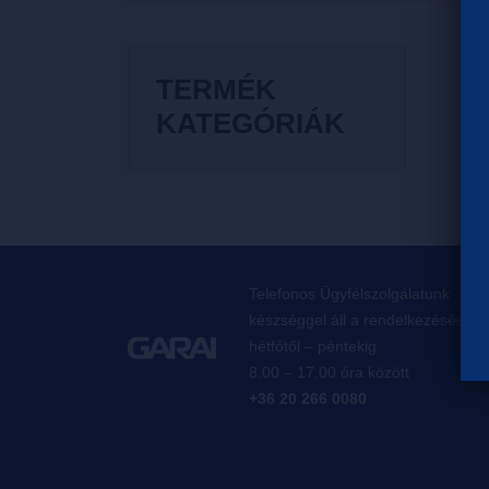
TERMÉK
KATEGÓRIÁK
Telefonos Ügyfélszolgálatunk
készséggel áll a rendelkezésésre,
hétfőtől – péntekig
8.00 – 17.00 óra között
+36 20 266 0080