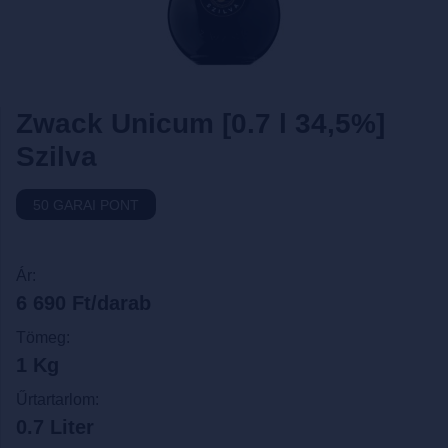
Zwack Unicum [0.7 l 34,5%]
Szilva
50 GARAI PONT
Ár:
6 690 Ft/darab
Tömeg:
1 Kg
Űrtartarlom:
0.7 Liter