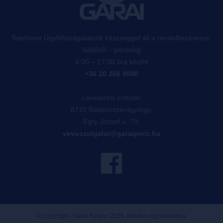
Telefonos Ügyfélszolgálatunk készséggel áll a rendelkezésésre,
hétfőtől – péntekig
8.00 – 17.00 óra között
+36 20 266 0080
Levelezési címünk:
8710 Balatonszentgyörgy,
Egry József u. 79.
vevoszolgalat@garaipiviz.hu
© Copyright - Garai Ferenc 2026. Minden jog fenntartva.