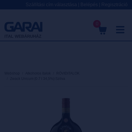
Szállítási cím választása
|
Belépés
|
Regisztráció
0
M
ITAL WEBÁRUHÁZ
Webshop
Alkoholos italok
RÖVIDITALOK
Zwack Unicum [0.7 l 34,5%]-Szilva