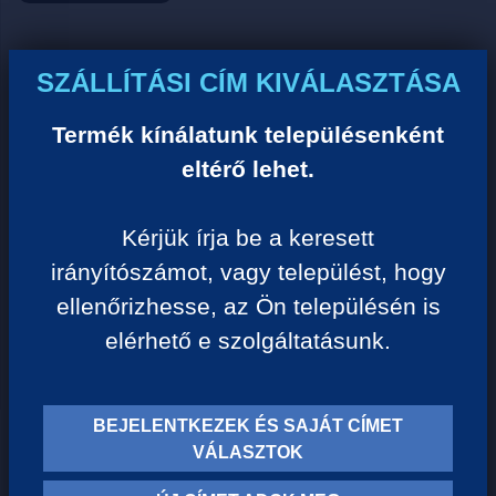
Ár:
SZÁLLÍTÁSI CÍM KIVÁLASZTÁSA
0 Ft/darab
Termék kínálatunk településenként
eltérő lehet.
VISSZA A KATEGÓRIÁHOZ
Kérjük írja be a keresett
irányítószámot, vagy települést, hogy
Termék leírása:
ellenőrizhesse, az Ön településén is
elérhető e szolgáltatásunk.
BEJELENTKEZEK ÉS SAJÁT CÍMET
TERMÉK KATEGÓRIÁK
VÁLASZTOK