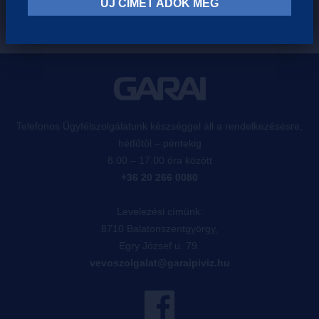
ÚJ CÍMET ADOK MEG
Telefonos Ügyfélszolgálatunk készséggel áll a rendelkezésésre,
hétfőtől – péntekig
8.00 – 17.00 óra között
+36 20 266 0080
Levelezési címünk:
8710 Balatonszentgyörgy,
Egry József u. 79.
vevoszolgalat@garaipiviz.hu