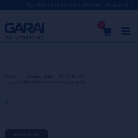
Szállítási cím választása
|
Belépés
|
Regisztráció
0
M
ITAL WEBÁRUHÁZ
Webshop
Alkoholos italok
RÖVIDITALOK
Zwack Díszdoboz-Zwack Unicum [0,5L 40%]
GARAI PONT