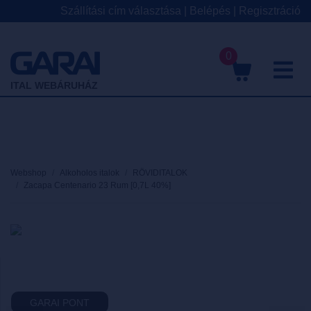
Szállítási cím választása
|
Belépés
|
Regisztráció
0
M
ITAL WEBÁRUHÁZ
Webshop
Alkoholos italok
RÖVIDITALOK
Zacapa Centenario 23 Rum [0,7L 40%]
GARAI PONT