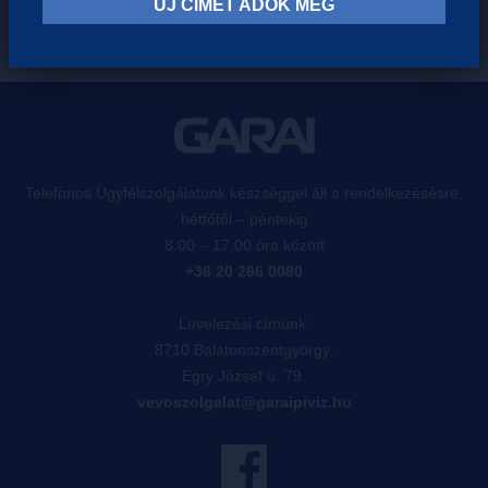
ÚJ CÍMET ADOK MEG
Telefonos Ügyfélszolgálatunk készséggel áll a rendelkezésésre,
hétfőtől – péntekig
8.00 – 17.00 óra között
+36 20 266 0080
Levelezési címünk:
8710 Balatonszentgyörgy,
Egry József u. 79.
vevoszolgalat@garaipiviz.hu