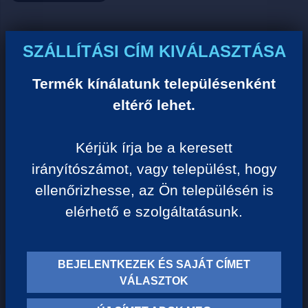
Ár:
SZÁLLÍTÁSI CÍM KIVÁLASZTÁSA
0 Ft/darab
Termék kínálatunk településenként
eltérő lehet.
VISSZA A KATEGÓRIÁHOZ
Kérjük írja be a keresett
irányítószámot, vagy települést, hogy
Termék leírása:
ellenőrizhesse, az Ön településén is
elérhető e szolgáltatásunk.
BEJELENTKEZEK ÉS SAJÁT CÍMET
TERMÉK KATEGÓRIÁK
VÁLASZTOK