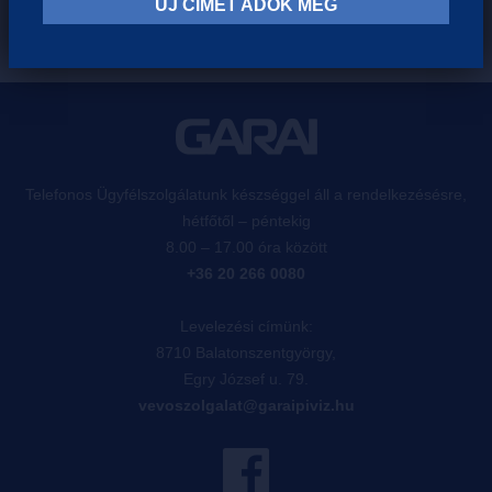
ÚJ CÍMET ADOK MEG
Telefonos Ügyfélszolgálatunk készséggel áll a rendelkezésésre,
hétfőtől – péntekig
8.00 – 17.00 óra között
+36 20 266 0080
Levelezési címünk:
8710 Balatonszentgyörgy,
Egry József u. 79.
vevoszolgalat@garaipiviz.hu