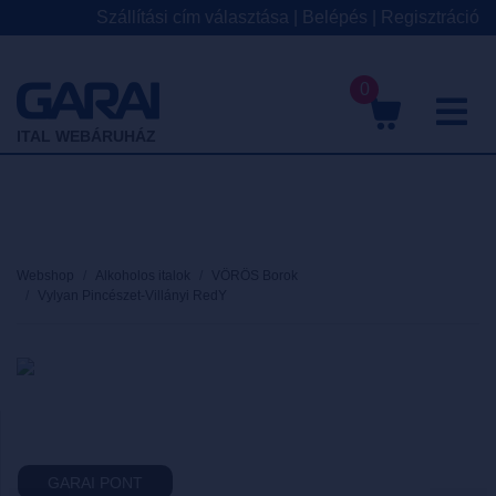
Szállítási cím választása
|
Belépés
|
Regisztráció
0
M
ITAL WEBÁRUHÁZ
Webshop
Alkoholos italok
VÖRÖS Borok
Vylyan Pincészet-Villányi RedY
GARAI PONT