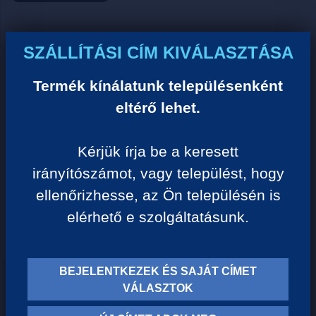
Ár:
SZÁLLÍTÁSI CÍM KIVÁLASZTÁSA
0 Ft/darab
Termék kínálatunk településenként
eltérő lehet.
VISSZA A KATEGÓRIÁHOZ
Kérjük írja be a keresett
irányítószámot, vagy települést, hogy
Termék leírása:
ellenőrizhesse, az Ön településén is
elérhető e szolgáltatásunk.
BEJELENTKEZEK ÉS SAJÁT CÍMET
TERMÉK KATEGÓRIÁK
VÁLASZTOK