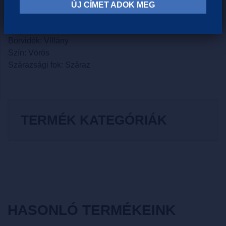
fűszeres, élénk karaktere.
ÚJ CÍMET ADOK MEG
Szőlőfajta: Merlot, Kékfrankos, Zweigelt, Cabernet Franc
Borvidék: Villány
Szín: Vörös
Szárazsági fok: Száraz
TERMÉK KATEGÓRIÁK
HASONLÓ TERMÉKEINK