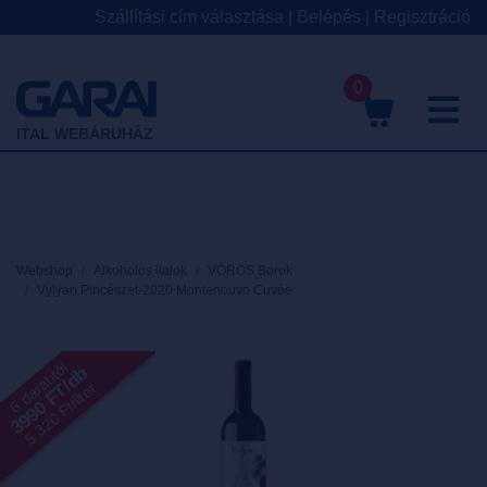
Szállítási cím választása
|
Belépés
|
Regisztráció
0
M
ITAL WEBÁRUHÁZ
Webshop
Alkoholos italok
VÖRÖS Borok
Vylyan Pincészet-2020 Montenouvo Cuvée
6 darabtól
3990 FT/db
5 320 Ft/liter