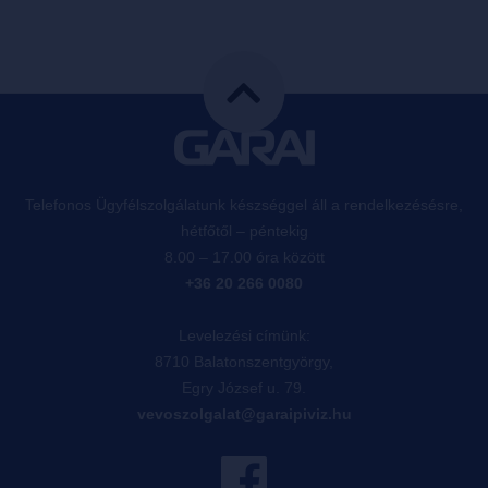
Telefonos Ügyfélszolgálatunk készséggel áll a rendelkezésésre,
hétfőtől – péntekig
8.00 – 17.00 óra között
+36 20 266 0080
Levelezési címünk:
8710 Balatonszentgyörgy,
Egry József u. 79.
vevoszolgalat@garaipiviz.hu