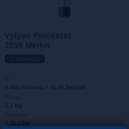
Vylyan Pincészet
2018 Merlot
35 GARAI PONT
Ár:
3 490 Ft/darab + 50 Ft betétdíj
Tömeg:
1.3 Kg
Űrtartarlom:
0.75 Liter