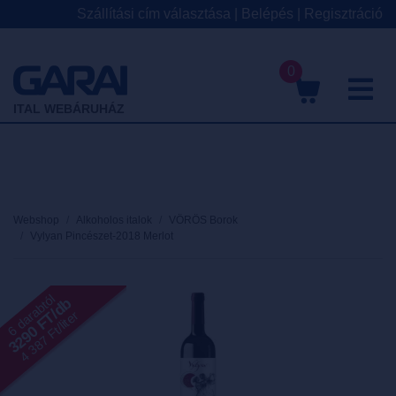
Szállítási cím választása
|
Belépés
|
Regisztráció
0
M
ITAL WEBÁRUHÁZ
Webshop
Alkoholos italok
VÖRÖS Borok
Vylyan Pincészet-2018 Merlot
6 darabtól
3290 FT/db
4 387 Ft/liter