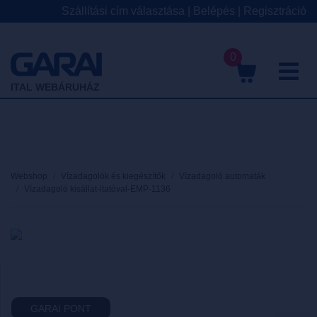
Szállítási cím választása
|
Belépés
|
Regisztráció
0
M
ITAL WEBÁRUHÁZ
Webshop
Vízadagolók és kiegészítők
Vízadagoló automaták
Vízadagoló kisállat-itatóval-EMP-1136
GARAI PONT