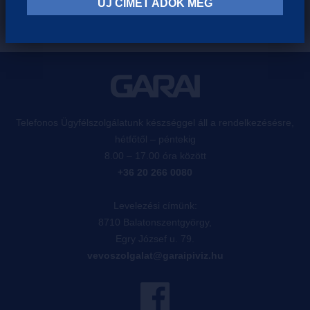
ÚJ CÍMET ADOK MEG
Telefonos Ügyfélszolgálatunk készséggel áll a rendelkezésésre,
hétfőtől – péntekig
8.00 – 17.00 óra között
+36 20 266 0080
Levelezési címünk:
8710 Balatonszentgyörgy,
Egry József u. 79.
vevoszolgalat@garaipiviz.hu