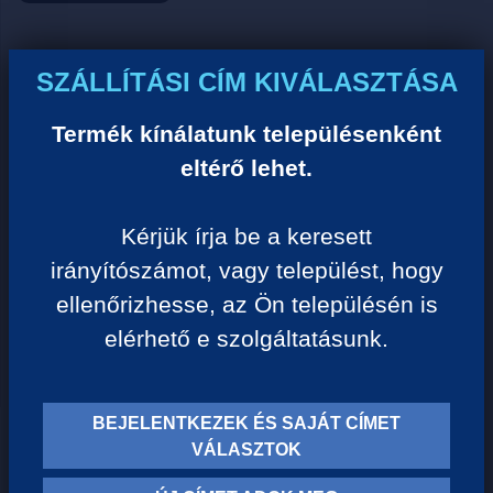
Ár:
SZÁLLÍTÁSI CÍM KIVÁLASZTÁSA
0 Ft/darab
Termék kínálatunk településenként
eltérő lehet.
VISSZA A KATEGÓRIÁHOZ
Kérjük írja be a keresett
irányítószámot, vagy települést, hogy
Termék leírása:
ellenőrizhesse, az Ön településén is
elérhető e szolgáltatásunk.
BEJELENTKEZEK ÉS SAJÁT CÍMET
TERMÉK KATEGÓRIÁK
VÁLASZTOK