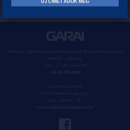
ÚJ CÍMET ADOK MEG
Telefonos Ügyfélszolgálatunk készséggel áll a rendelkezésésre,
hétfőtől – péntekig
8.00 – 17.00 óra között
+36 20 266 0080
Levelezési címünk:
8710 Balatonszentgyörgy,
Egry József u. 79.
vevoszolgalat@garaipiviz.hu