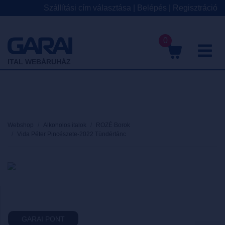
Szállítási cím választása
|
Belépés
|
Regisztráció
0
M
ITAL WEBÁRUHÁZ
Webshop
Alkoholos italok
ROZÉ Borok
Vida Péter Pincészete-2022 Tündértánc
GARAI PONT