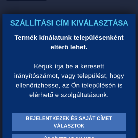
Ár:
SZÁLLÍTÁSI CÍM KIVÁLASZTÁSA
0 Ft/darab
Termék kínálatunk településenként
eltérő lehet.
VISSZA A KATEGÓRIÁHOZ
Kérjük írja be a keresett
irányítószámot, vagy települést, hogy
Termék leírása:
ellenőrizhesse, az Ön településén is
elérhető e szolgáltatásunk.
BEJELENTKEZEK ÉS SAJÁT CÍMET
TERMÉK KATEGÓRIÁK
VÁLASZTOK