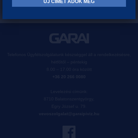
ÚJ CÍMET ADOK MEG
Telefonos Ügyfélszolgálatunk készséggel áll a rendelkezésésre,
hétfőtől – péntekig
8.00 – 17.00 óra között
+36 20 266 0080
Levelezési címünk:
8710 Balatonszentgyörgy,
Egry József u. 79.
vevoszolgalat@garaipiviz.hu