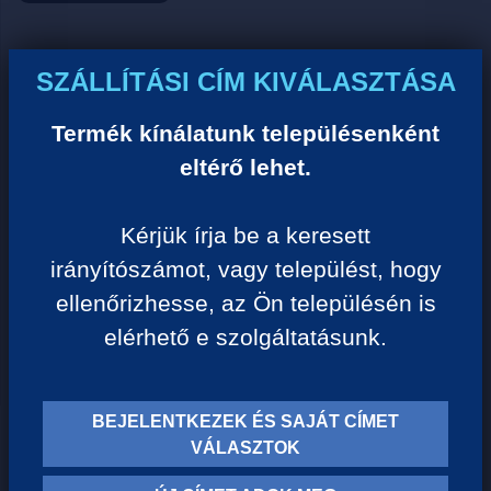
Ár:
SZÁLLÍTÁSI CÍM KIVÁLASZTÁSA
0 Ft/darab
Termék kínálatunk településenként
eltérő lehet.
VISSZA A KATEGÓRIÁHOZ
Kérjük írja be a keresett
irányítószámot, vagy települést, hogy
Termék leírása:
ellenőrizhesse, az Ön településén is
elérhető e szolgáltatásunk.
BEJELENTKEZEK ÉS SAJÁT CÍMET
TERMÉK KATEGÓRIÁK
VÁLASZTOK