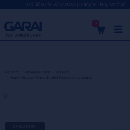
Szállítási cím választása
|
Belépés
|
Regisztráció
0
M
ITAL WEBÁRUHÁZ
Webshop
Alkoholos italok
Pezsgők
Veuve Clicquot Ponsardin Brut Pezsgő 0,75L száraz
GARAI PONT