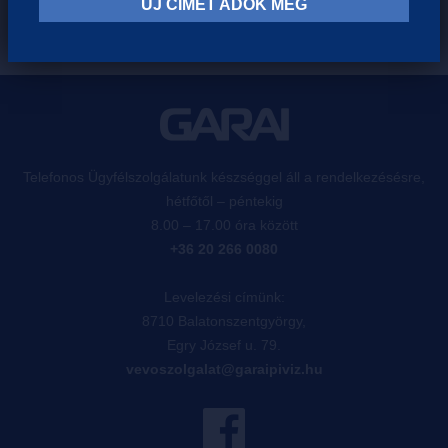
ÚJ CÍMET ADOK MEG
Telefonos Ügyfélszolgálatunk készséggel áll a rendelkezésésre,
hétfőtől – péntekig
8.00 – 17.00 óra között
+36 20 266 0080
Levelezési címünk:
8710 Balatonszentgyörgy,
Egry József u. 79.
vevoszolgalat@garaipiviz.hu