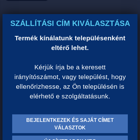
Ár:
SZÁLLÍTÁSI CÍM KIVÁLASZTÁSA
0 Ft/darab
Termék kínálatunk településenként
eltérő lehet.
VISSZA A KATEGÓRIÁHOZ
Kérjük írja be a keresett
irányítószámot, vagy települést, hogy
Termék leírása:
ellenőrizhesse, az Ön településén is
elérhető e szolgáltatásunk.
BEJELENTKEZEK ÉS SAJÁT CÍMET
TERMÉK KATEGÓRIÁK
VÁLASZTOK