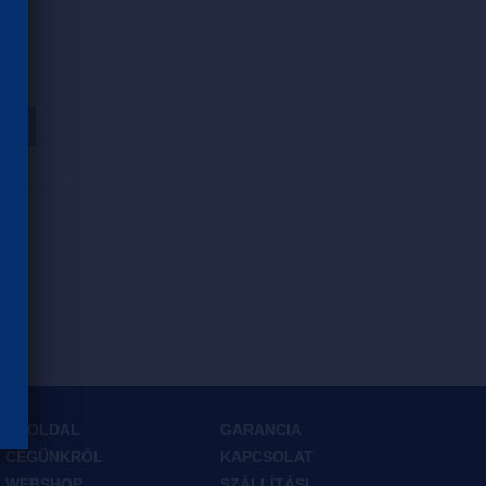
HOZ
FŐOLDAL
GARANCIA
CÉGÜNKRŐL
KAPCSOLAT
WEBSHOP
SZÁLLÍTÁSI