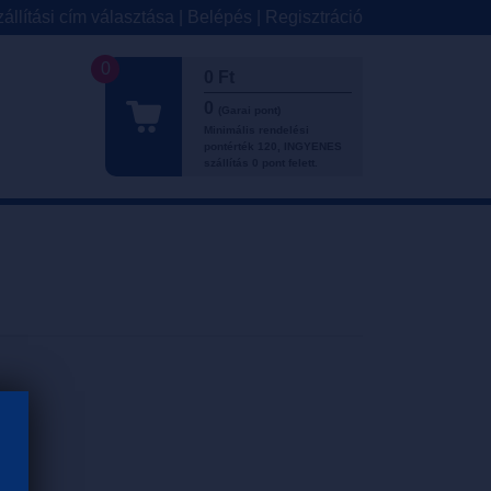
állítási cím választása
|
Belépés
|
Regisztráció
0
0 Ft
0
(Garai pont)
Minimális rendelési
pontérték 120, INGYENES
szállítás 0 pont felett.