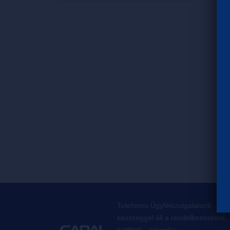
Telefonos Ügyfélszolgálatunk
készséggel áll a rendelkezésésre,
hétfőtől – péntekig