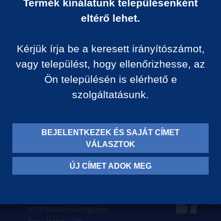
Termék kínálatunk településenként
Ár:
eltérő lehet.
0 Ft/darab
Kérjük írja be a keresett irányítószámot,
VISSZA A KATEGÓRIÁ
vagy települést, hogy ellenőrizhesse, az
Ön településén is elérhető e
szolgáltatásunk.
Termék leírása:
BEJELENTKEZEK ÉS SAJÁT CÍMET
VÁLASZTOK
ÚJ CÍMET ADOK MEG
Levelezési címünk:
8710 Balatonszentgyörgy,
Egry József u. 79.