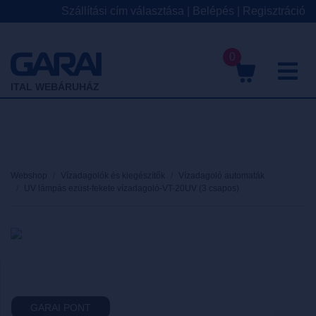
Szállítási cím választása
|
Belépés
|
Regisztráció
0
M
ITAL WEBÁRUHÁZ
Webshop
Vízadagolók és kiegészítők
Vízadagoló automaták
UV lámpás ezüst-fekete vízadagoló-VT-20UV (3 csapos)
GARAI PONT