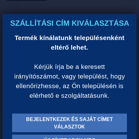
Ár:
SZÁLLÍTÁSI CÍM KIVÁLASZTÁSA
0 Ft/darab
Termék kínálatunk településenként
eltérő lehet.
VISSZA A KATEGÓRIÁHOZ
Kérjük írja be a keresett
irányítószámot, vagy települést, hogy
Termék leírása:
ellenőrizhesse, az Ön településén is
elérhető e szolgáltatásunk.
BEJELENTKEZEK ÉS SAJÁT CÍMET
TERMÉK KATEGÓRIÁK
VÁLASZTOK