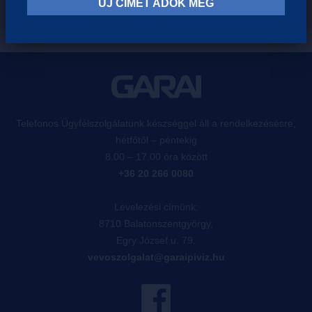
ÚJ CÍMET ADOK MEG
Telefonos Ügyfélszolgálatunk készséggel áll a rendelkezésésre,
hétfőtől – péntekig
8.00 – 17.00 óra között
+36 20 266 0080
Levelezési címünk:
8710 Balatonszentgyörgy,
Egry József u. 79.
vevoszolgalat@garaipiviz.hu