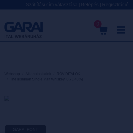
Szállítási cím választása
|
Belépés
|
Regisztráció
0
M
ITAL WEBÁRUHÁZ
Webshop
Alkoholos italok
RÖVIDITALOK
The Irishman Single Malt Whiskey [0,7L 40%]
GARAI PONT