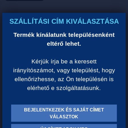
Ár:
SZÁLLÍTÁSI CÍM KIVÁLASZTÁSA
0 Ft/darab
Termék kínálatunk településenként
eltérő lehet.
VISSZA A KATEGÓRIÁHOZ
Kérjük írja be a keresett
irányítószámot, vagy települést, hogy
Termék leírása:
ellenőrizhesse, az Ön településén is
elérhető e szolgáltatásunk.
BEJELENTKEZEK ÉS SAJÁT CÍMET
TERMÉK KATEGÓRIÁK
VÁLASZTOK