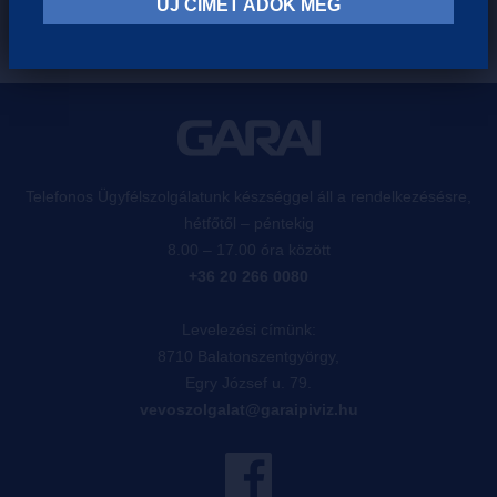
ÚJ CÍMET ADOK MEG
Telefonos Ügyfélszolgálatunk készséggel áll a rendelkezésésre,
hétfőtől – péntekig
8.00 – 17.00 óra között
+36 20 266 0080
Levelezési címünk:
8710 Balatonszentgyörgy,
Egry József u. 79.
vevoszolgalat@garaipiviz.hu