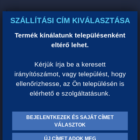
Ár:
SZÁLLÍTÁSI CÍM KIVÁLASZTÁSA
0 Ft/darab
Termék kínálatunk településenként
VISSZA A KATEGÓRIÁHOZ
eltérő lehet.
Kérjük írja be a keresett
Termék leírása:
irányítószámot, vagy települést, hogy
ellenőrizhesse, az Ön településén is
elérhető e szolgáltatásunk.
BEJELENTKEZEK ÉS SAJÁT CÍMET
TERMÉK KATEGÓRIÁK
VÁLASZTOK
ÚJ CÍMET ADOK MEG