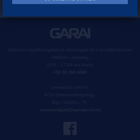
Telefonos Ügyfélszolgálatunk készséggel áll a rendelkezésésre,
hétfőtől – péntekig
8.00 – 17.00 óra között
+36 20 266 0080
Levelezési címünk:
8710 Balatonszentgyörgy,
Egry József u. 79.
vevoszolgalat@garaipiviz.hu