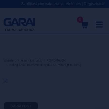
Szállítási cím választása
|
Belépés
|
Regisztráció
0
M
ITAL WEBÁRUHÁZ
Webshop
Alkoholos italok
RÖVIDITALOK
Teeling Small Batch Whiskey (DD+2 Pohár) [0,7L 46%]
GARAI PONT