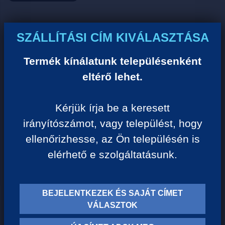
Ár:
SZÁLLÍTÁSI CÍM KIVÁLASZTÁSA
0 Ft/darab
Termék kínálatunk településenként
eltérő lehet.
VISSZA A KATEGÓRIÁHOZ
Kérjük írja be a keresett
irányítószámot, vagy települést, hogy
Termék leírása:
ellenőrizhesse, az Ön településén is
elérhető e szolgáltatásunk.
BEJELENTKEZEK ÉS SAJÁT CÍMET
TERMÉK KATEGÓRIÁK
VÁLASZTOK