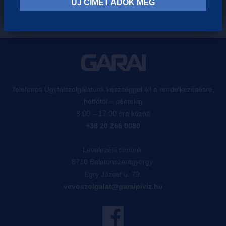
ÚJ CÍMET ADOK MEG
Telefonos Ügyfélszolgálatunk készséggel áll a rendelkezésésre,
hétfőtől – péntekig
8.00 – 17.00 óra között
+36 20 266 0080
Levelezési címünk:
8710 Balatonszentgyörgy,
Egry József u. 79.
vevoszolgalat@garaipiviz.hu