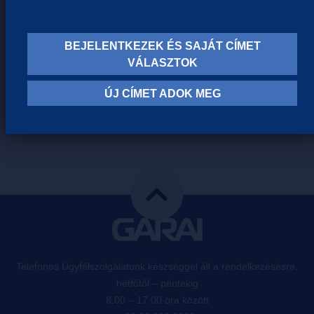
BEJELENTKEZEK ÉS SAJÁT CÍMET
VÁLASZTOK
ÚJ CÍMET ADOK MEG
HASONLÓ TERMÉKEINK
Telefonos Ügyfélszolgálatunk készséggel áll a rendelkezésésre,
hétfőtől – péntekig
8.00 – 17.00 óra között