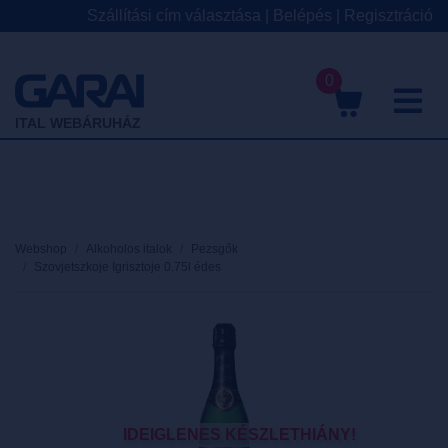
Szállítási cím választása
|
Belépés
|
Regisztráció
0
M
ITAL WEBÁRUHÁZ
Webshop
Alkoholos italok
Pezsgők
Szovjetszkoje Igrisztoje 0.75l édes
IDEIGLENES KÉSZLETHIÁNY!