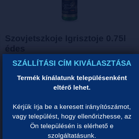
Szovjetszkoje Igrisztoje 0.75l
édes
SZÁLLÍTÁSI CÍM KIVÁLASZTÁSA
Tisztelt Vásárlónk!
Termék kínálatunk településenként
Sajnos ezzel a termékkel nem tudjuk Önt kiszolgálni
ideiglenes készlethiány miatt! Kérjük válogasson
eltérő lehet.
hasonló termékeink közül.
Kérjük írja be a keresett irányítószámot,
Megértését köszönjük!
vagy települést, hogy ellenőrizhesse, az
Ön településén is elérhető e
TERMÉK KATEGÓRIÁK
szolgáltatásunk.