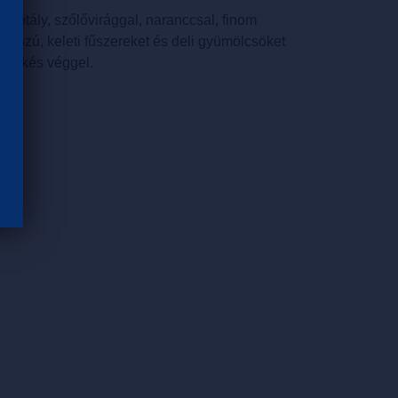
skotály, szőlővirággal, naranccsal, finom
hosszú, keleti fűszereket és deli gyümölcsöket
édeskés véggel.