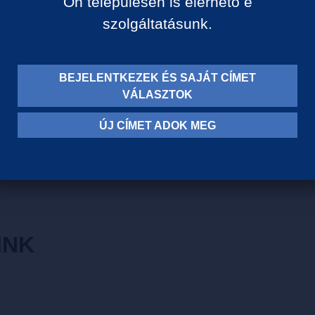
Ön településén is elérhető e
Gyümölcsös illatú száraz mu
szolgáltatásunk.
borsossággal. Friss savak, 
idéző korty, a végén finom 
BEJELENTKEZEK ÉS SAJÁT CÍMET
Szőlőfajta: Muscat Ottonel
VÁLASZTOK
Borvidék: Badacsony
Szín: Fehér
ÚJ CÍMET ADOK MEG
Szárazsági fok: Száraz
INK