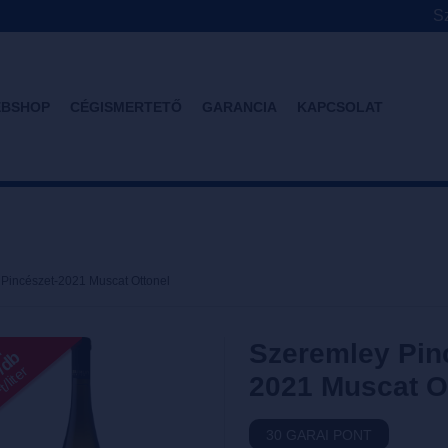
Sz
BSHOP
CÉGISMERTETŐ
GARANCIA
KAPCSOLAT
Pincészet-2021 Muscat Ottonel
Szeremley Pin
l
T/db
/liter
2021 Muscat O
30 GARAI PONT