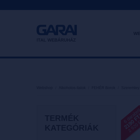
WE
ITAL WEBÁRUHÁZ
Webshop
Alkoholos italok
FEHÉR Borok
Szeremley 
6 darabtó
2190 F
2 920 Ft
TERMÉK
KATEGÓRIÁK