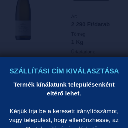
Ár:
2 290 Ft/darab
Tömeg:
1 Kg
Űrtartarlom:
0.75 Liter
Egységár:
SZÁLLÍTÁSI CÍM KIVÁLASZTÁSA
3 053 Ft/liter
Termék kínálatunk településenként
VISSZA A KATEGÓRIÁ
eltérő lehet.
Kérjük írja be a keresett irányítószámot,
Termék leírása:
vagy települést, hogy ellenőrizhesse, az