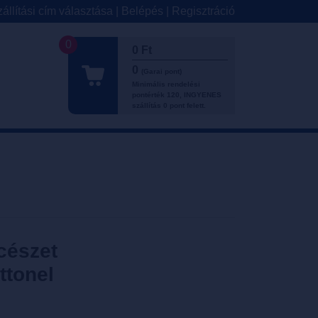
állítási cím választása
|
Belépés
|
Regisztráció
0
0 Ft
0
(Garai pont)
Minimális rendelési
pontérték 120, INGYENES
szállítás 0 pont felett.
cészet
ttonel