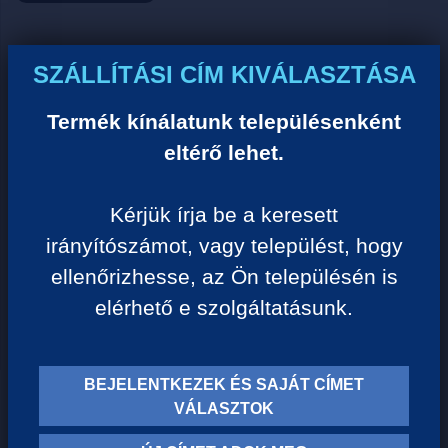
Ár:
SZÁLLÍTÁSI CÍM KIVÁLASZTÁSA
0 Ft/darab
Termék kínálatunk településenként
eltérő lehet.
VISSZA A KATEGÓRIÁHOZ
Kérjük írja be a keresett
irányítószámot, vagy települést, hogy
Termék leírása:
ellenőrizhesse, az Ön településén is
elérhető e szolgáltatásunk.
BEJELENTKEZEK ÉS SAJÁT CÍMET
TERMÉK KATEGÓRIÁK
VÁLASZTOK