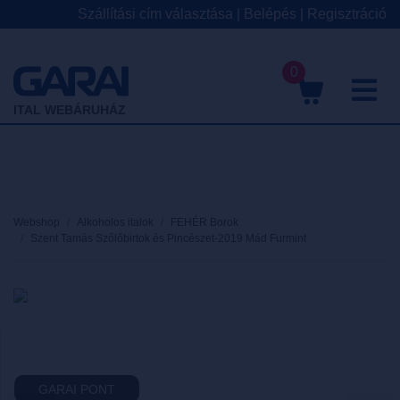
Szállítási cím választása
|
Belépés
|
Regisztráció
0
M
ITAL WEBÁRUHÁZ
Webshop
Alkoholos italok
FEHÉR Borok
Szent Tamás Szőlőbirtok és Pincészet-2019 Mád Furmint
GARAI PONT