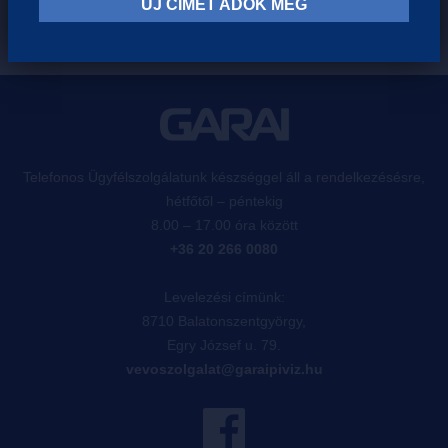
ÚJ CÍMET ADOK MEG
Telefonos Ügyfélszolgálatunk készséggel áll a rendelkezésésre,
hétfőtől – péntekig
8.00 – 17.00 óra között
+36 20 266 0080
Levelezési címünk:
8710 Balatonszentgyörgy,
Egry József u. 79.
vevoszolgalat@garaipiviz.hu