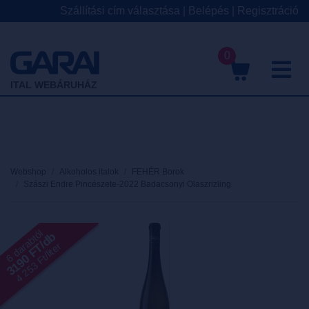
Szállítási cím választása
|
Belépés
|
Regisztráció
0
M
ITAL WEBÁRUHÁZ
Webshop
Alkoholos italok
FEHÉR Borok
Szászi Endre Pincészete-2022 Badacsonyi Olaszrizling
6 darabtól
3190 FT/db
4 253 Ft/liter