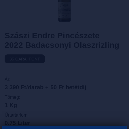
Szászi Endre Pincészete
2022 Badacsonyi Olaszrizling
35 GARAI PONT
Ár:
3 390 Ft/darab + 50 Ft betétdíj
Tömeg:
1 Kg
Űrtartarlom:
0.75 Liter