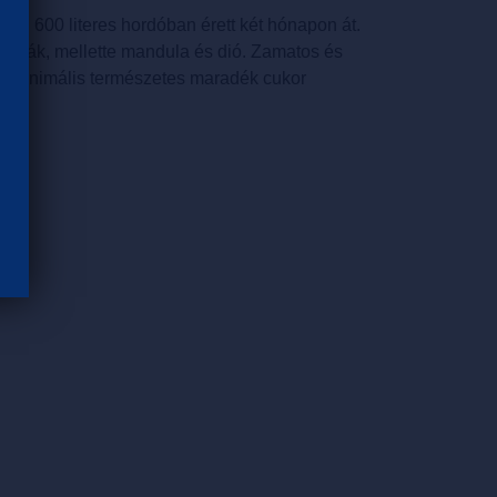
majd 600 literes hordóban érett két hónapon át.
romák, mellette mandula és dió. Zamatos és
, minimális természetes maradék cukor