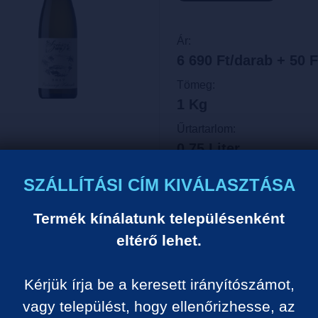
Ár:
6 690 Ft/darab + 50 F
Tömeg:
1 Kg
Űrtartarlom:
0.75 Liter
Egységár:
SZÁLLÍTÁSI CÍM KIVÁLASZTÁSA
8 920 Ft/liter
Termék kínálatunk településenként
VISSZA A KATEGÓRIÁ
eltérő lehet.
Kérjük írja be a keresett irányítószámot,
Termék leírása:
vagy települést, hogy ellenőrizhesse, az