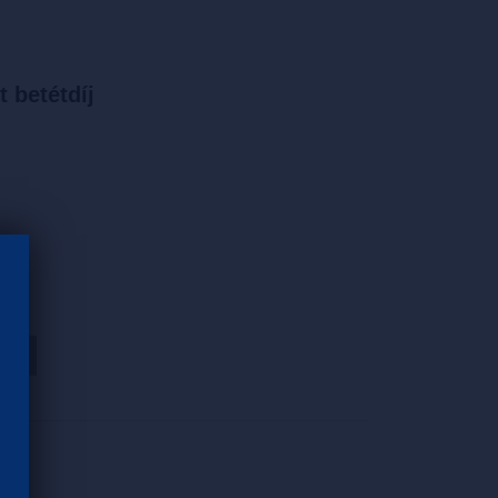
t betétdíj
HOZ