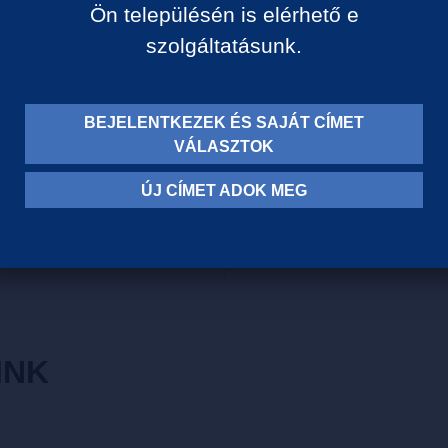
Ön településén is elérhető e
Tartályban, spontán erjedt, 
szolgáltatásunk.
Virágos, érett gyümölcsös a
ásványos, elegáns savakkal
kerekségével.
BEJELENTKEZEK ÉS SAJÁT CÍMET
Szőlőfajta: Kéknyelű
VÁLASZTOK
Borvidék: Badacsony
Szín: Fehér
ÚJ CÍMET ADOK MEG
Szárazsági fok: Száraz
INK