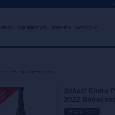
Sz
BSHOP
CÉGISMERTETŐ
GARANCIA
KAPCSOLAT
re Pincészete-2022 Badacsonyi Kéknyelű
Szászi Endre 
l
T/db
/liter
2022 Badacson
35 GARAI PONT