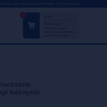
állítási cím választása
|
Belépés
|
Regisztráció
0
0 Ft
0
(Garai pont)
Minimális rendelési
pontérték 120, INGYENES
szállítás 0 pont felett.
Pincészete
yi Kéknyelű