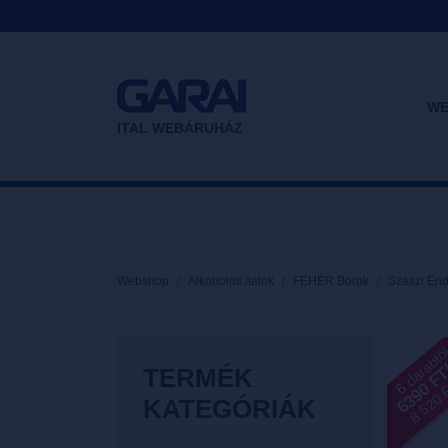
WE
ITAL WEBÁRUHÁZ
Webshop
Alkoholos italok
FEHÉR Borok
Szászi End
6 darabtó
6390 F
8 520 Ft
TERMÉK
KATEGÓRIÁK