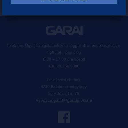
Telefonos Ügyfélszolgálatunk készséggel áll a rendelkezésésre,
hétfőtől – péntekig
8.00 – 17.00 óra között
+36 20 266 0080
Levelezési címünk:
8710 Balatonszentgyörgy,
Egry József u. 79.
vevoszolgalat@garaipiviz.hu