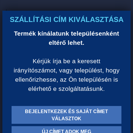
Ár:
SZÁLLÍTÁSI CÍM KIVÁLASZTÁSA
0 Ft/darab
Termék kínálatunk településenként
VISSZA A KATEGÓRIÁHOZ
eltérő lehet.
Kérjük írja be a keresett
Termék leírása:
irányítószámot, vagy települést, hogy
ellenőrizhesse, az Ön településén is
elérhető e szolgáltatásunk.
BEJELENTKEZEK ÉS SAJÁT CÍMET
TERMÉK KATEGÓRIÁK
VÁLASZTOK
ÚJ CÍMET ADOK MEG