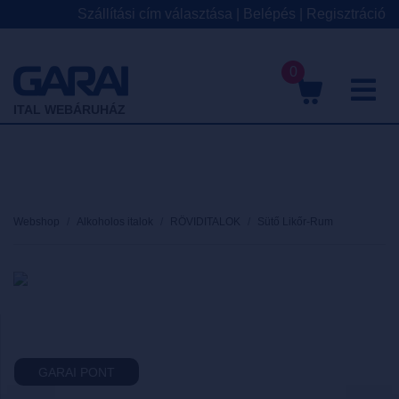
Szállítási cím választása
|
Belépés
|
Regisztráció
0
M
ITAL WEBÁRUHÁZ
Webshop
Alkoholos italok
RÖVIDITALOK
Sütő Likőr-Rum
GARAI PONT