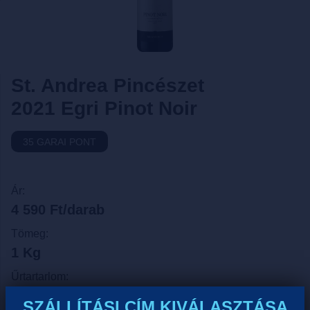
St. Andrea Pincészet
2021 Egri Pinot Noir
35 GARAI PONT
Ár:
4 590 Ft/darab
Tömeg:
1 Kg
Űrtartarlom:
0.75 Liter
SZÁLLÍTÁSI CÍM KIVÁLASZTÁSA