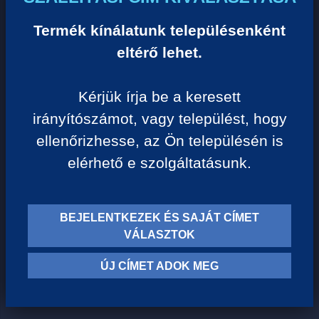
Egységár:
6 120 Ft/liter
Termék kínálatunk településenként
eltérő lehet.
VISSZA A KATEGÓRIÁHOZ
Kérjük írja be a keresett
irányítószámot, vagy települést, hogy
Termék leírása:
ellenőrizhesse, az Ön településén is
elérhető e szolgáltatásunk.
Aromakészletében érett piros-bogyós gyümölcsök, málna,
csipkebogyó, avar, kis kapor, elegáns fa jelenik meg. Jól
iható, barátságos, elegáns és egyben komplex Pinot noir.
BEJELENTKEZEK ÉS SAJÁT CÍMET
VÁLASZTOK
Szőlőfajta: Pinot Noir
Borvidék: Eger
ÚJ CÍMET ADOK MEG
Szín: Vörös
Szárazsági fok: Száraz