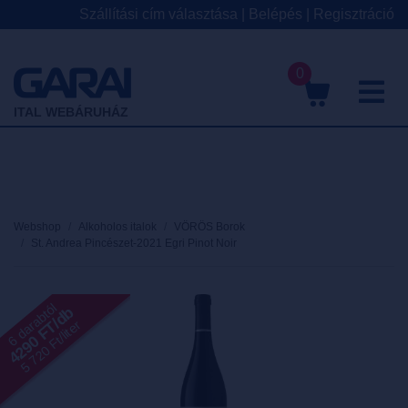
Szállítási cím választása
|
Belépés
|
Regisztráció
0
M
ITAL WEBÁRUHÁZ
Webshop
Alkoholos italok
VÖRÖS Borok
St. Andrea Pincészet-2021 Egri Pinot Noir
6 darabtól
4290 FT/db
5 720 Ft/liter