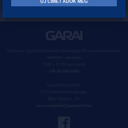
ÚJ CÍMET ADOK MEG
Telefonos Ügyfélszolgálatunk készséggel áll a rendelkezésésre,
hétfőtől – péntekig
8.00 – 17.00 óra között
+36 20 266 0080
Levelezési címünk:
8710 Balatonszentgyörgy,
Egry József u. 79.
vevoszolgalat@garaipiviz.hu