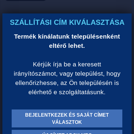
Ár:
SZÁLLÍTÁSI CÍM KIVÁLASZTÁSA
0 Ft/darab
Termék kínálatunk településenként
eltérő lehet.
VISSZA A KATEGÓRIÁHOZ
Kérjük írja be a keresett
irányítószámot, vagy települést, hogy
Termék leírása:
ellenőrizhesse, az Ön településén is
elérhető e szolgáltatásunk.
BEJELENTKEZEK ÉS SAJÁT CÍMET
TERMÉK KATEGÓRIÁK
VÁLASZTOK