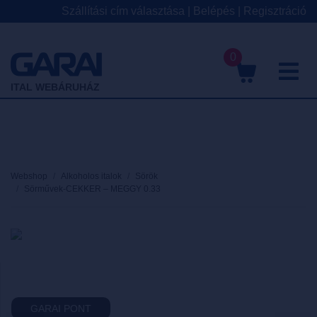
Szállítási cím választása
|
Belépés
|
Regisztráció
0
M
ITAL WEBÁRUHÁZ
Webshop
Alkoholos italok
Sörök
Sörművek-CEKKER – MEGGY 0.33
GARAI PONT