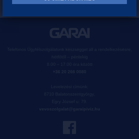
Telefonos Ügyfélszolgálatunk készséggel áll a rendelkezésésre,
hétfőtől – péntekig
8.00 – 17.00 óra között
+36 20 266 0080
Levelezési címünk:
8710 Balatonszentgyörgy,
Egry József u. 79.
vevoszolgalat@garaipiviz.hu