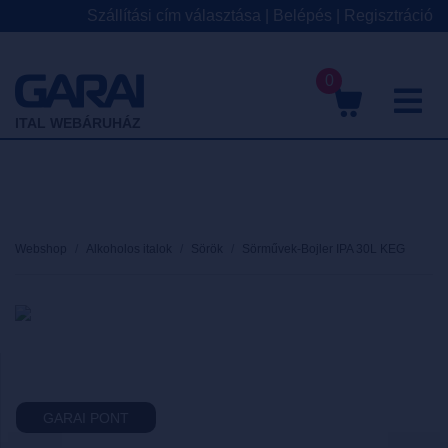
Szállítási cím választása
|
Belépés
|
Regisztráció
0
M
ITAL WEBÁRUHÁZ
Webshop
Alkoholos italok
Sörök
Sörművek-Bojler IPA 30L KEG
GARAI PONT