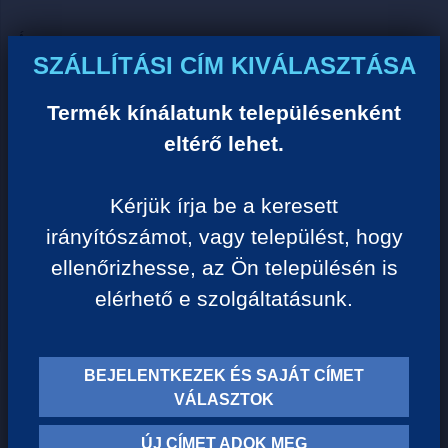
Ár:
SZÁLLÍTÁSI CÍM KIVÁLASZTÁSA
0 Ft/darab
Termék kínálatunk településenként
VISSZA A KATEGÓRIÁHOZ
eltérő lehet.
Kérjük írja be a keresett
Termék leírása:
irányítószámot, vagy települést, hogy
ellenőrizhesse, az Ön településén is
elérhető e szolgáltatásunk.
BEJELENTKEZEK ÉS SAJÁT CÍMET
TERMÉK KATEGÓRIÁK
VÁLASZTOK
ÚJ CÍMET ADOK MEG