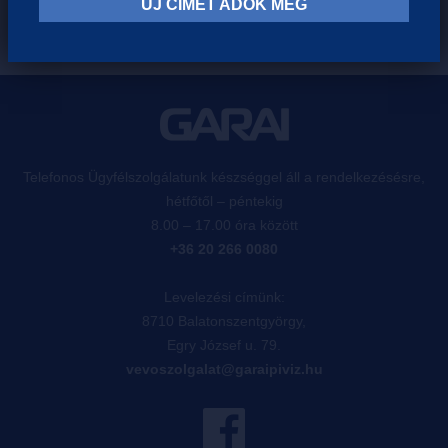
ÚJ CÍMET ADOK MEG
Telefonos Ügyfélszolgálatunk készséggel áll a rendelkezésésre,
hétfőtől – péntekig
8.00 – 17.00 óra között
+36 20 266 0080
Levelezési címünk:
8710 Balatonszentgyörgy,
Egry József u. 79.
vevoszolgalat@garaipiviz.hu