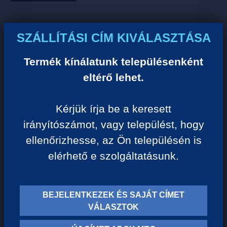
Ár:
SZÁLLÍTÁSI CÍM KIVÁLASZTÁSA
0 Ft/darab
Termék kínálatunk településenként
eltérő lehet.
VISSZA A KATEGÓRIÁHOZ
Kérjük írja be a keresett
irányítószámot, vagy települést, hogy
Termék leírása:
ellenőrizhesse, az Ön településén is
elérhető e szolgáltatásunk.
BEJELENTKEZEK ÉS SAJÁT CÍMET
TERMÉK KATEGÓRIÁK
VÁLASZTOK