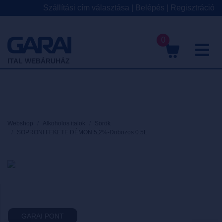
Szállítási cím választása
|
Belépés
|
Regisztráció
0
M
ITAL WEBÁRUHÁZ
Webshop
Alkoholos italok
Sörök
SOPRONI FEKETE DÉMON 5,2%-Dobozos 0.5L
GARAI PONT