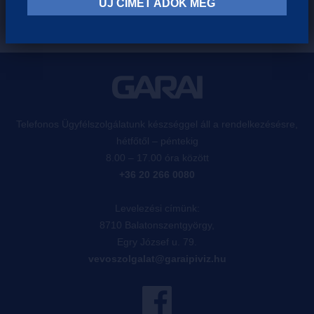
ÚJ CÍMET ADOK MEG
Telefonos Ügyfélszolgálatunk készséggel áll a rendelkezésésre,
hétfőtől – péntekig
8.00 – 17.00 óra között
+36 20 266 0080
Levelezési címünk:
8710 Balatonszentgyörgy,
Egry József u. 79.
vevoszolgalat@garaipiviz.hu