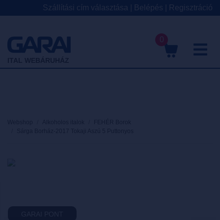
Szállítási cím választása
|
Belépés
|
Regisztráció
0
M
ITAL WEBÁRUHÁZ
Webshop
Alkoholos italok
FEHÉR Borok
Sárga Borház-2017 Tokaji Aszú 5 Puttonyos
GARAI PONT