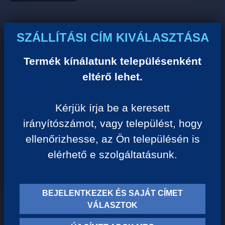
Ár:
SZÁLLÍTÁSI CÍM KIVÁLASZTÁSA
0 Ft/darab
Termék kínálatunk településenként
eltérő lehet.
VISSZA A KATEGÓRIÁHOZ
Kérjük írja be a keresett
irányítószámot, vagy települést, hogy
Termék leírása:
ellenőrizhesse, az Ön településén is
elérhető e szolgáltatásunk.
BEJELENTKEZEK ÉS SAJÁT CÍMET
TERMÉK KATEGÓRIÁK
VÁLASZTOK