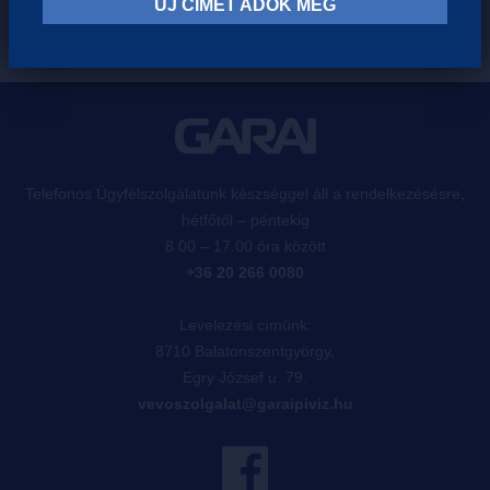
ÚJ CÍMET ADOK MEG
Telefonos Ügyfélszolgálatunk készséggel áll a rendelkezésésre,
hétfőtől – péntekig
8.00 – 17.00 óra között
+36 20 266 0080
Levelezési címünk:
8710 Balatonszentgyörgy,
Egry József u. 79.
vevoszolgalat@garaipiviz.hu