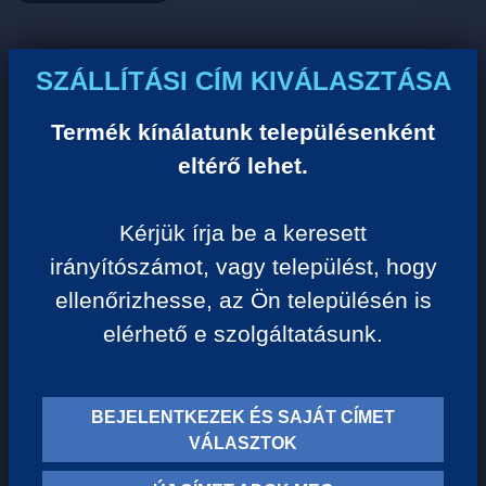
Ár:
SZÁLLÍTÁSI CÍM KIVÁLASZTÁSA
0 Ft/darab
Termék kínálatunk településenként
eltérő lehet.
VISSZA A KATEGÓRIÁHOZ
Kérjük írja be a keresett
irányítószámot, vagy települést, hogy
Termék leírása:
ellenőrizhesse, az Ön településén is
elérhető e szolgáltatásunk.
BEJELENTKEZEK ÉS SAJÁT CÍMET
TERMÉK KATEGÓRIÁK
VÁLASZTOK