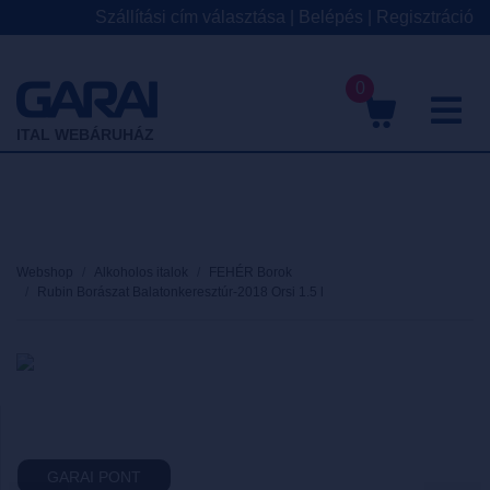
Szállítási cím választása
|
Belépés
|
Regisztráció
0
M
ITAL WEBÁRUHÁZ
Webshop
Alkoholos italok
FEHÉR Borok
Rubin Borászat Balatonkeresztúr-2018 Orsi 1.5 l
GARAI PONT