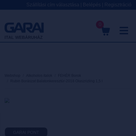
Szállítási cím választása
|
Belépés
|
Regisztráció
0
M
ITAL WEBÁRUHÁZ
Webshop
Alkoholos italok
FEHÉR Borok
Rubin Borászat Balatonkeresztúr-2018 Olaszrizling 1,5 l
GARAI PONT