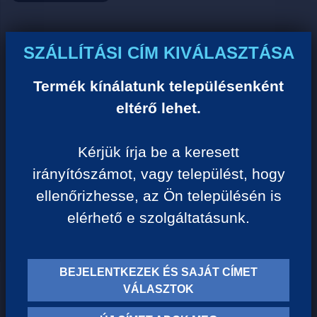
Ár:
SZÁLLÍTÁSI CÍM KIVÁLASZTÁSA
0 Ft/darab
Termék kínálatunk településenként
eltérő lehet.
VISSZA A KATEGÓRIÁHOZ
Kérjük írja be a keresett
irányítószámot, vagy települést, hogy
Termék leírása:
ellenőrizhesse, az Ön településén is
elérhető e szolgáltatásunk.
BEJELENTKEZEK ÉS SAJÁT CÍMET
TERMÉK KATEGÓRIÁK
VÁLASZTOK