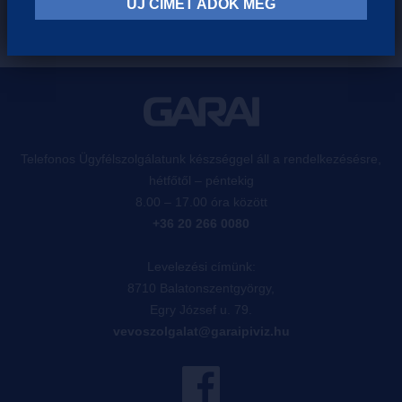
ÚJ CÍMET ADOK MEG
Telefonos Ügyfélszolgálatunk készséggel áll a rendelkezésésre,
hétfőtől – péntekig
8.00 – 17.00 óra között
+36 20 266 0080
Levelezési címünk:
8710 Balatonszentgyörgy,
Egry József u. 79.
vevoszolgalat@garaipiviz.hu