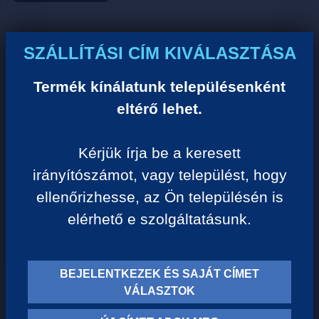
Ár:
SZÁLLÍTÁSI CÍM KIVÁLASZTÁSA
0 Ft/darab
Termék kínálatunk településenként
eltérő lehet.
VISSZA A KATEGÓRIÁHOZ
Kérjük írja be a keresett
irányítószámot, vagy települést, hogy
Termék leírása:
ellenőrizhesse, az Ön településén is
elérhető e szolgáltatásunk.
BEJELENTKEZEK ÉS SAJÁT CÍMET
TERMÉK KATEGÓRIÁK
VÁLASZTOK