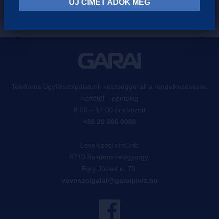
ÚJ CÍMET ADOK MEG
Telefonos Ügyfélszolgálatunk készséggel áll a rendelkezésésre,
hétfőtől – péntekig
8.00 – 17.00 óra között
+36 20 266 0080
Levelezési címünk:
8710 Balatonszentgyörgy,
Egry József u. 79.
vevoszolgalat@garaipiviz.hu