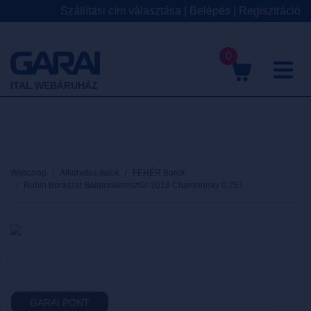
Szállítási cím választása
|
Belépés
|
Regisztráció
0
M
ITAL WEBÁRUHÁZ
Webshop
Alkoholos italok
FEHÉR Borok
Rubin Borászat Balatonkeresztúr-2018 Chardonnay 0,75 l
GARAI PONT