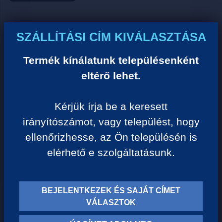
Ár:
SZÁLLÍTÁSI CÍM KIVÁLASZTÁSA
0 Ft/darab
Termék kínálatunk településenként
eltérő lehet.
VISSZA A KATEGÓRIÁHOZ
Kérjük írja be a keresett
irányítószámot, vagy települést, hogy
Termék leírása:
ellenőrizhesse, az Ön településén is
elérhető e szolgáltatásunk.
BEJELENTKEZEK ÉS SAJÁT CÍMET
TERMÉK KATEGÓRIÁK
VÁLASZTOK