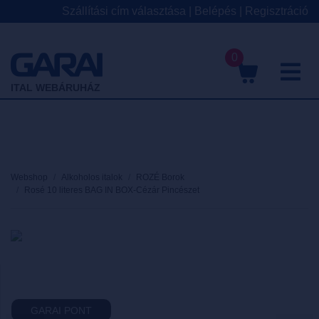
Szállítási cím választása
|
Belépés
|
Regisztráció
0
M
ITAL WEBÁRUHÁZ
Webshop
Alkoholos italok
ROZÉ Borok
Rosé 10 literes BAG IN BOX-Cézár Pincészet
GARAI PONT