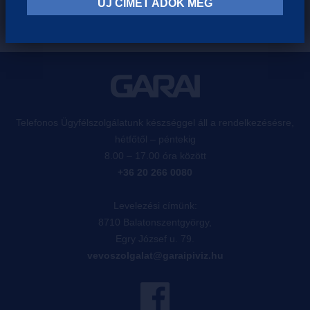
ÚJ CÍMET ADOK MEG
Telefonos Ügyfélszolgálatunk készséggel áll a rendelkezésésre,
hétfőtől – péntekig
8.00 – 17.00 óra között
+36 20 266 0080
Levelezési címünk:
8710 Balatonszentgyörgy,
Egry József u. 79.
vevoszolgalat@garaipiviz.hu