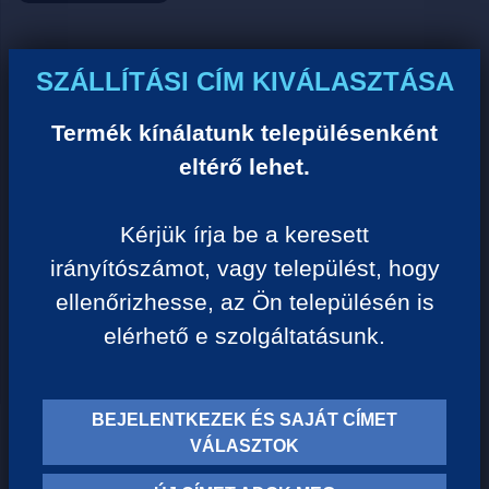
Ár:
SZÁLLÍTÁSI CÍM KIVÁLASZTÁSA
0 Ft/darab
Termék kínálatunk településenként
eltérő lehet.
VISSZA A KATEGÓRIÁHOZ
Kérjük írja be a keresett
irányítószámot, vagy települést, hogy
Termék leírása:
ellenőrizhesse, az Ön településén is
elérhető e szolgáltatásunk.
BEJELENTKEZEK ÉS SAJÁT CÍMET
TERMÉK KATEGÓRIÁK
VÁLASZTOK