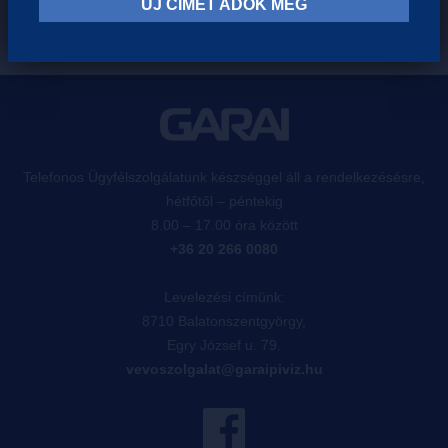
ÚJ CÍMET ADOK MEG
Telefonos Ügyfélszolgálatunk készséggel áll a rendelkezésésre,
hétfőtől – péntekig
8.00 – 17.00 óra között
+36 20 266 0080
Levelezési címünk:
8710 Balatonszentgyörgy,
Egry József u. 79.
vevoszolgalat@garaipiviz.hu