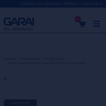
Szállítási cím választása
|
Belépés
|
Regisztráció
0
M
ITAL WEBÁRUHÁZ
Webshop
Alkoholos italok
FEHÉR Borok
Rajnai Riesling Selection 2016-Cseri Pincészet Panonhalma
GARAI PONT