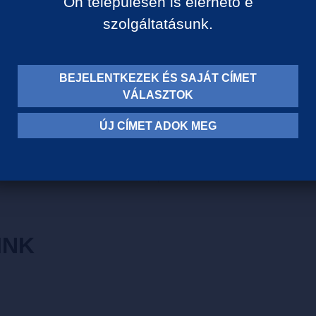
Ön településén is elérhető e
Világos borostyán színű, neme
szolgáltatásunk.
teljes harmóniában olvad ös
lekerekedettek.
BEJELENTKEZEK ÉS SAJÁT CÍMET
Szőlőfajta: Furmint, Hársle
VÁLASZTOK
Borvidék: Tokaj-Hegyalja
Szín: Fehér
ÚJ CÍMET ADOK MEG
Szárazsági fok: Száraz
INK