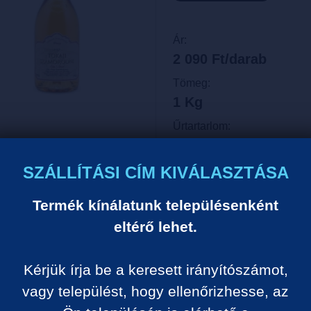
Ár:
2 090 Ft/darab
Tömeg:
1 Kg
Űrtartarlom:
0.5 Liter
Egységár:
SZÁLLÍTÁSI CÍM KIVÁLASZTÁSA
4 180 Ft/liter
Termék kínálatunk településenként
VISSZA A KATEGÓRIÁ
eltérő lehet.
Kérjük írja be a keresett irányítószámot,
Termék leírása:
vagy települést, hogy ellenőrizhesse, az