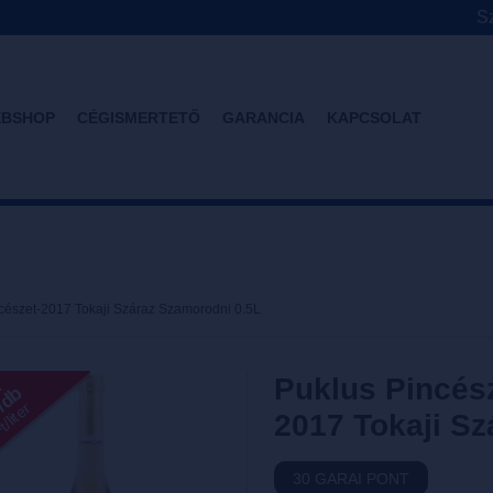
Sz
BSHOP
CÉGISMERTETŐ
GARANCIA
KAPCSOLAT
cészet-2017 Tokaji Száraz Szamorodni 0.5L
Puklus Pincés
l
T/db
/liter
2017 Tokaji S
30 GARAI PONT