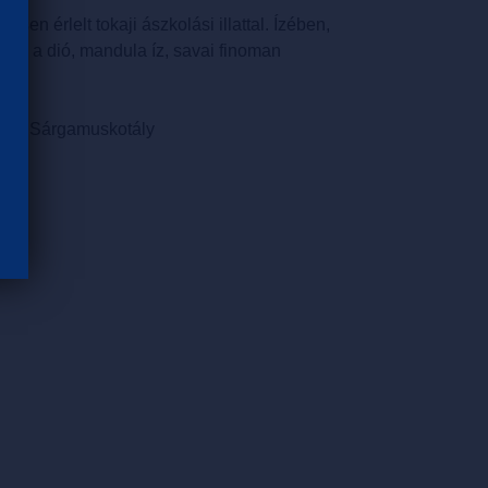
sen érlelt tokaji ászkolási illattal. Ízében,
sze a dió, mandula íz, savai finoman
velű, Sárgamuskotály