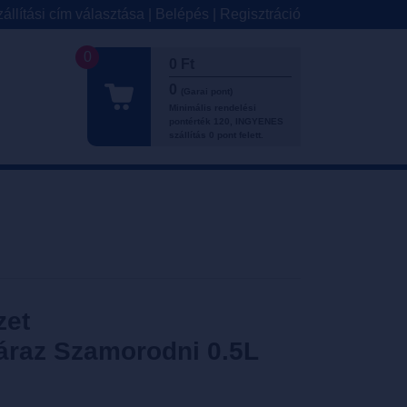
állítási cím választása
|
Belépés
|
Regisztráció
0
0 Ft
0
(Garai pont)
Minimális rendelési
pontérték 120, INGYENES
szállítás 0 pont felett.
zet
záraz Szamorodni 0.5L