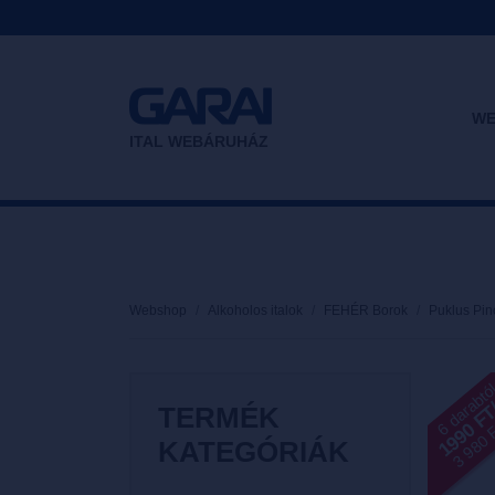
WE
ITAL WEBÁRUHÁZ
Webshop
Alkoholos italok
FEHÉR Borok
Puklus Pin
6 darabtó
1990 F
3 980 Ft
TERMÉK
KATEGÓRIÁK