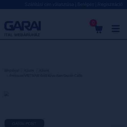
Szállítási cím választása
|
Belépés
|
Regisztráció
0
M
ITAL WEBÁRUHÁZ
Webshop
Kávék
Kávék
Prémium VIETNAM őrölt kávé-San Giusto Caffe
GARAI PONT