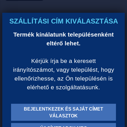
Ár:
SZÁLLÍTÁSI CÍM KIVÁLASZTÁSA
0 Ft/darab
Termék kínálatunk településenként
eltérő lehet.
VISSZA A KATEGÓRIÁHOZ
Kérjük írja be a keresett
irányítószámot, vagy települést, hogy
Termék leírása:
ellenőrizhesse, az Ön településén is
elérhető e szolgáltatásunk.
BEJELENTKEZEK ÉS SAJÁT CÍMET
TERMÉK KATEGÓRIÁK
VÁLASZTOK