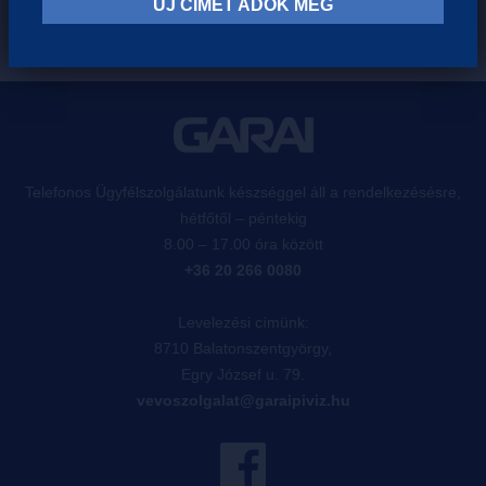
ÚJ CÍMET ADOK MEG
Telefonos Ügyfélszolgálatunk készséggel áll a rendelkezésésre,
hétfőtől – péntekig
8.00 – 17.00 óra között
+36 20 266 0080
Levelezési címünk:
8710 Balatonszentgyörgy,
Egry József u. 79.
vevoszolgalat@garaipiviz.hu