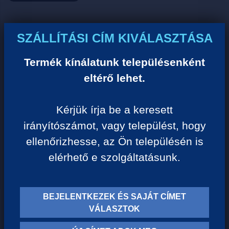
Ár:
SZÁLLÍTÁSI CÍM KIVÁLASZTÁSA
0 Ft/darab
Termék kínálatunk településenként
eltérő lehet.
VISSZA A KATEGÓRIÁHOZ
Kérjük írja be a keresett
irányítószámot, vagy települést, hogy
Termék leírása:
ellenőrizhesse, az Ön településén is
elérhető e szolgáltatásunk.
BEJELENTKEZEK ÉS SAJÁT CÍMET
TERMÉK KATEGÓRIÁK
VÁLASZTOK