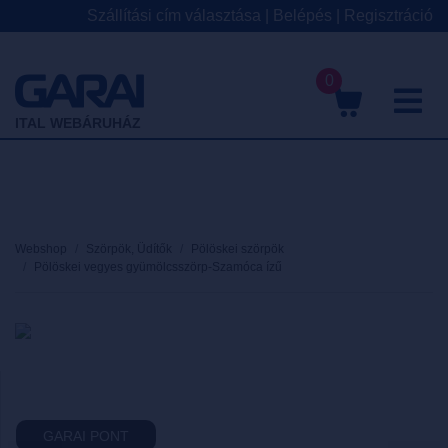
Szállítási cím választása
|
Belépés
|
Regisztráció
0
M
ITAL WEBÁRUHÁZ
Webshop
Szörpök, Üdítők
Pölöskei szörpök
Pölöskei vegyes gyümölcsszörp-Szamóca ízű
GARAI PONT