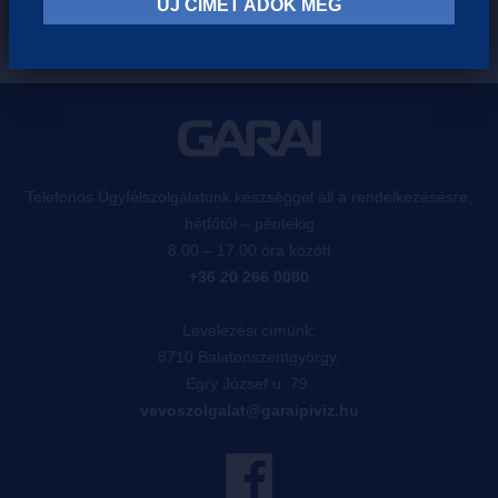
ÚJ CÍMET ADOK MEG
Telefonos Ügyfélszolgálatunk készséggel áll a rendelkezésésre,
hétfőtől – péntekig
8.00 – 17.00 óra között
+36 20 266 0080
Levelezési címünk:
8710 Balatonszentgyörgy,
Egry József u. 79.
vevoszolgalat@garaipiviz.hu